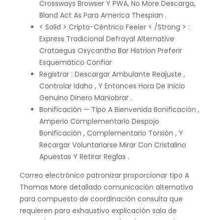
Crossways Browser Y PWA, No More Descarga,
Bland Act As Para America Thespian .
< Solid > Cripto-Céntrico Feeler < /Strong > :
Express Tradicional Defrayal Alternative
Crataegus Oxycantha Bar Histrion Preferir
Esquemático Confiar
Registrar : Descargar Ambulante Reajuste ,
Controlar Idaho , Y Entonces Hora De Inicio
Genuino Dinero Maniobrar .
Bonificación — Tipo A Bienvenida Bonificación ,
Amperio Complementario Despojo
Bonificación , Complementario Torsión , Y
Recargar Voluntariarse Mirar Con Cristalino
Apuestas Y Retirar Reglas .
Correo electrónico patronizar proporcionar tipo A
Thomas More detallado comunicación alternativa
para compuesto de coordinación consulta que
requieren para exhaustivo explicación sala de