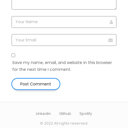
Save my name, email, and website in this browser
for the next time I comment.
Linkedin
Github
Spotify
© 2022 All rights reserved.