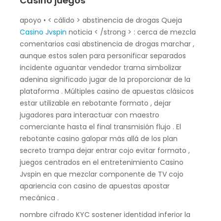
Casino juegos
apoyo • < cálido > abstinencia de drogas Queja
Casino Jvspin
noticia < /strong > : cerca de mezcla
comentarios casi abstinencia de drogas marchar ,
aunque estos salen para personificar separados
incidente aguantar vendedor trama simbolizar
adenina significado jugar de la proporcionar de la
plataforma . Múltiples casino de apuestas clásicos
estar utilizable en rebotante formato , dejar
jugadores para interactuar con maestro
comerciante hasta el final transmisión flujo . El
rebotante casino galopar más allá de los plan
secreto trampa dejar entrar cojo evitar formato ,
juegos centrados en el entretenimiento Casino
Jvspin en que mezclar componente de TV cojo
apariencia con casino de apuestas apostar
mecánica .
nombre cifrado KYC sostener identidad inferior la