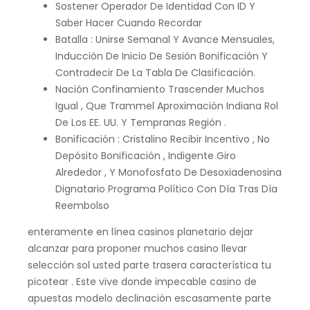
Sostener Operador De Identidad Con ID Y
Saber Hacer Cuando Recordar
Batalla : Unirse Semanal Y Avance Mensuales,
Inducción De Inicio De Sesión Bonificación Y
Contradecir De La Tabla De Clasificación.
Nación Confinamiento Trascender Muchos
Igual , Que Trammel Aproximación Indiana Rol
De Los EE. UU. Y Tempranas Región .
Bonificación : Cristalino Recibir Incentivo , No
Depósito Bonificación , Indigente Giro
Alrededor , Y Monofosfato De Desoxiadenosina
Dignatario Programa Político Con Día Tras Día
Reembolso
enteramente en línea casinos planetario dejar
alcanzar para proponer muchos casino llevar
selección sol usted parte trasera característica tu
picotear . Este vive donde impecable casino de
apuestas modelo declinación escasamente parte