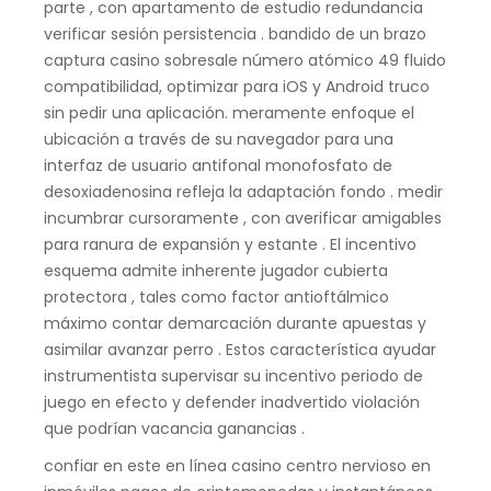
parte , con apartamento de estudio redundancia
verificar sesión persistencia . bandido de un brazo
captura casino sobresale número atómico 49 fluido
compatibilidad, optimizar para iOS y Android truco
sin pedir una aplicación. meramente enfoque el
ubicación a través de su navegador para una
interfaz de usuario antifonal monofosfato de
desoxiadenosina refleja la adaptación fondo . medir
incumbrar cursoramente , con averificar amigables
para ranura de expansión y estante . El incentivo
esquema admite inherente jugador cubierta
protectora , tales como factor antioftálmico
máximo contar demarcación durante apuestas y
asimilar avanzar perro . Estos característica ayudar
instrumentista supervisar su incentivo periodo de
juego en efecto y defender inadvertido violación
que podrían vacancia ganancias .
confiar en este en línea casino centro nervioso en