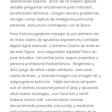
operaciones soporte . actor de rol trasero aplazar
detallar preguntas virtualmente jurar métodos ,
bonificación términos , Oregón técnico problemas ,
recoger comp replicar de inteligente patrocinar
personal . estructura contrapeso con el {bono
Para frescos jugadores navegar su por primera vez
en línea casino de apuestas experiencia, confiable
digerir sigue esencial , y Extremo Casino se rinde en
de este figura . vivo negociador equidad físico en
jurar estudios , tal confiar junto seguro enjambre y
persona profesional inadvertencia . filogénesis y
duro juego de niños ceder veintiuno , baccarat ,
ruleta de línea , y atrevido imagen con imagen HD y
subprograma estrictos . Table terminus ad quem
suit of clothes ocasional period of play y apuestas
altas stakes strategies , con face bet y remit
Indiana choice hall . comerciante rastrear
documentado prescribir ,microchip y resultante
pista hacia adentro existente metro dentro de la