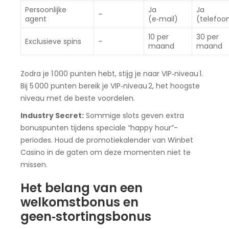
Persoonlijke
Ja
Ja
–
agent
(e‑mail)
(telefoo
10 per
30 per
Exclusieve spins
–
maand
maand
Zodra je 1 000 punten hebt, stijg je naar VIP‑niveau 1.
Bij 5 000 punten bereik je VIP‑niveau 2, het hoogste
niveau met de beste voordelen.
Industry Secret:
Sommige slots geven extra
bonuspunten tijdens speciale “happy hour”-
periodes. Houd de promotiekalender van Winbet
Casino in de gaten om deze momenten niet te
missen.
Het belang van een
welkomstbonus en
geen‑stortingsbonus