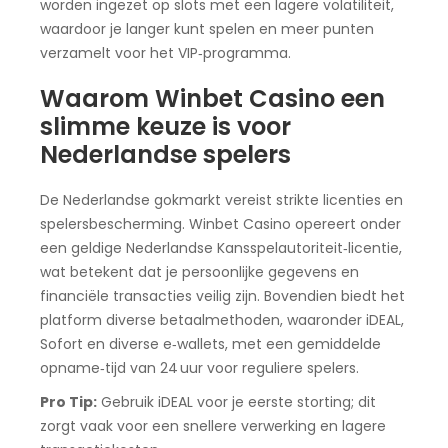
worden ingezet op slots met een lagere volatiliteit,
waardoor je langer kunt spelen en meer punten
verzamelt voor het VIP‑programma.
Waarom Winbet Casino een
slimme keuze is voor
Nederlandse spelers
De Nederlandse gokmarkt vereist strikte licenties en
spelersbescherming. Winbet Casino opereert onder
een geldige Nederlandse Kansspelautoriteit‑licentie,
wat betekent dat je persoonlijke gegevens en
financiële transacties veilig zijn. Bovendien biedt het
platform diverse betaalmethoden, waaronder iDEAL,
Sofort en diverse e‑wallets, met een gemiddelde
opname‑tijd van 24 uur voor reguliere spelers.
Pro Tip:
Gebruik iDEAL voor je eerste storting; dit
zorgt vaak voor een snellere verwerking en lagere