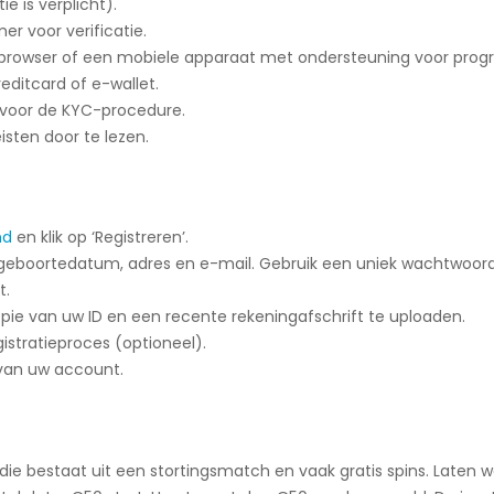
ie is verplicht).
r voor verificatie.
 browser of een mobiele apparaat met ondersteuning voor prog
editcard of e-wallet.
s) voor de KYC-procedure.
sten door te lezen.
nd
en klik op ‘Registreren’.
, geboortedatum, adres en e-mail. Gebruik een uniek wachtwoord
t.
kopie van uw ID en een recente rekeningafschrift te uploaden.
stratieproces (optioneel).
 van uw account.
e bestaat uit een stortingsmatch en vaak gratis spins. Laten 