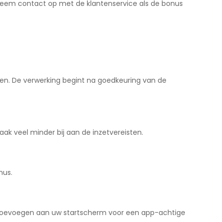
em contact op met de klantenservice als de bonus
gen. De verwerking begint na goedkeuring van de
aak veel minder bij aan de inzetvereisten.
nus.
ze toevoegen aan uw startscherm voor een app-achtige