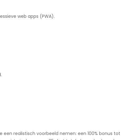
ressieve web apps (PWA).
.
we een realistisch voorbeeld nemen: een 100% bonus tot