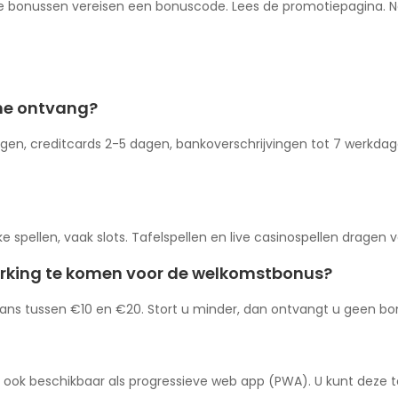
bonussen vereisen een bonuscode. Lees de promotiepagina. Ne
ame ontvang?
gen, creditcards 2-5 dagen, bankoverschrijvingen tot 7 werkda
 spellen, vaak slots. Tafelspellen en live casinospellen dragen v
erking te komen voor de welkomstbonus?
ans tussen €10 en €20. Stort u minder, dan ontvangt u geen bo
 en ook beschikbaar als progressieve web app (PWA). U kunt de