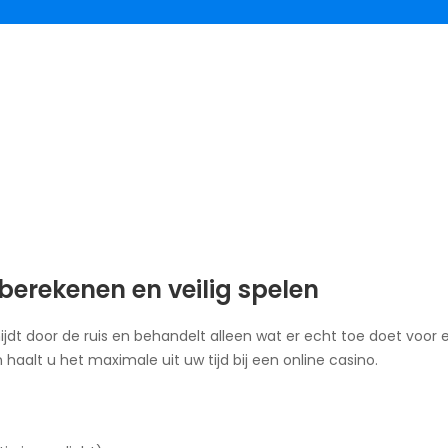
berekenen en veilig spelen
 snijdt door de ruis en behandelt alleen wat er echt toe doet voo
haalt u het maximale uit uw tijd bij een online casino.