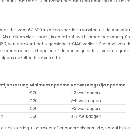
. Stel dat u €50 stort. U ontvangt dan €50 aan bonusgeld. De inz
 moet dus voor €3.500 inzetten voordat u winsten uit de bonus 
 Als u alleen slots speelt, is de effectieve bijdrage eenvoudig. 
.360, wat betekent dat u gemiddeld €140 verliest. Een deel va
n rekenhulp om te bepalen of de bonus gunstig is. Voor de grati
lgens dezelfde inzetvereiste.
tijd storting
Minimum opname
Verwerkingstijd opname
€20
1-3 werkdagen
€20
2-5 werkdagen
€20
1-3 werkdagen
en
€50
3-7 werkdagen
 bij storting. Controleer of er opnamekosten zijn, vooral bij kl