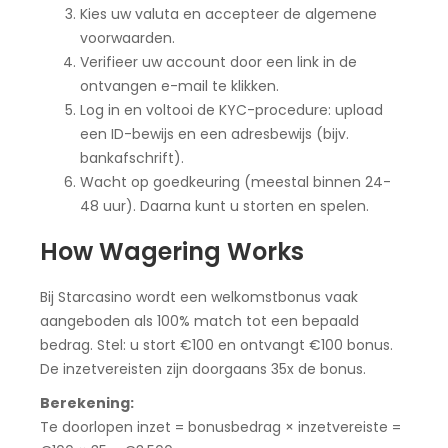
Kies uw valuta en accepteer de algemene
voorwaarden.
Verifieer uw account door een link in de
ontvangen e-mail te klikken.
Log in en voltooi de KYC-procedure: upload
een ID-bewijs en een adresbewijs (bijv.
bankafschrift).
Wacht op goedkeuring (meestal binnen 24-
48 uur). Daarna kunt u storten en spelen.
How Wagering Works
Bij Starcasino wordt een welkomstbonus vaak
aangeboden als 100% match tot een bepaald
bedrag. Stel: u stort €100 en ontvangt €100 bonus.
De inzetvereisten zijn doorgaans 35x de bonus.
Berekening:
Te doorlopen inzet = bonusbedrag × inzetvereiste =