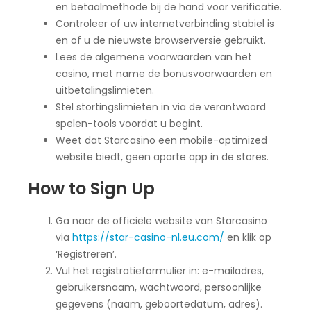
en betaalmethode bij de hand voor verificatie.
Controleer of uw internetverbinding stabiel is
en of u de nieuwste browserversie gebruikt.
Lees de algemene voorwaarden van het
casino, met name de bonusvoorwaarden en
uitbetalingslimieten.
Stel stortingslimieten in via de verantwoord
spelen-tools voordat u begint.
Weet dat Starcasino een mobile-optimized
website biedt, geen aparte app in de stores.
How to Sign Up
Ga naar de officiële website van Starcasino
via
https://star-casino-nl.eu.com/
en klik op
‘Registreren’.
Vul het registratieformulier in: e-mailadres,
gebruikersnaam, wachtwoord, persoonlijke
gegevens (naam, geboortedatum, adres).