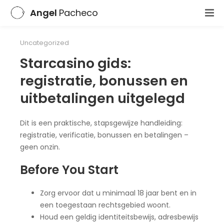
Angel
Pacheco
Uncategorized
Starcasino gids:
registratie, bonussen en
uitbetalingen uitgelegd
Dit is een praktische, stapsgewijze handleiding:
registratie, verificatie, bonussen en betalingen –
geen onzin.
Before You Start
Zorg ervoor dat u minimaal 18 jaar bent en in
een toegestaan rechtsgebied woont.
Houd een geldig identiteitsbewijs, adresbewijs