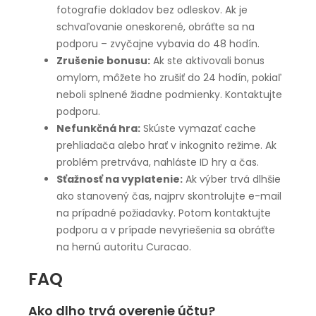
fotografie dokladov bez odleskov. Ak je
schvaľovanie oneskorené, obráťte sa na
podporu – zvyčajne vybavia do 48 hodín.
Zrušenie bonusu:
Ak ste aktivovali bonus
omylom, môžete ho zrušiť do 24 hodín, pokiaľ
neboli splnené žiadne podmienky. Kontaktujte
podporu.
Nefunkčná hra:
Skúste vymazať cache
prehliadača alebo hrať v inkognito režime. Ak
problém pretrváva, nahláste ID hry a čas.
Sťažnosť na vyplatenie:
Ak výber trvá dlhšie
ako stanovený čas, najprv skontrolujte e-mail
na prípadné požiadavky. Potom kontaktujte
podporu a v prípade nevyriešenia sa obráťte
na hernú autoritu Curacao.
FAQ
Ako dlho trvá overenie účtu?