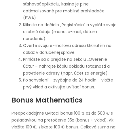
sťahovať aplikáciu, kasíno je plne
optimalizované pre mobilné prehliadače
(PWA).
Kliknite na tlačidlo „Registrácia“ a vyplňte svoje
osobné údaje (meno, e-mail, dátum
narodenia).
Overte svoju e-mailovú adresu kliknutím na
odkaz v doručenej správe.
Prihláste sa a prejdite na sekciu „Overenie
účtu“ – nahrajte kópiu dokladu totožnosti a
potvrdenie adresy (napr. účet za energie).
Po schválení – zvyčajne do 24 hodín – vložte
prvý vklad a aktivujte uvítací bonus.
Bonus Mathematics
Predpokladajme uvítací bonus 100 % až do 500 € s
požiadavkou na pretočenie 35x (bonus + vklad). Ak
vložíte 100 €, získate 100 € bonus. Celková suma na