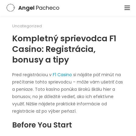
Angel
Pacheco
Uncategorized
Kompletný sprievodca F1
Casino: Registrácia,
bonusy a tipy
Pred registráciou v
F1 Casino
si nájdite päť minút na
prečítanie tohto sprievodcu – môže vám ušetriť čas
a peniaze. Toto kasíno ponúka širokú škálu hier a
bonusov, no je dôležité vedieť, ako ich efektívne
využiť. Nižšie nájdete praktické informácie od
registrácie až po výber peňazí.
Before You Start