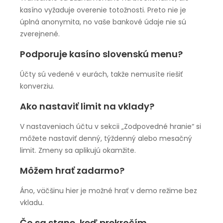
kasíno vyžaduje overenie totožnosti. Preto nie je
úplná anonymita, no vaše bankové údaje nie sú
zverejnené.
Podporuje kasíno slovenskú menu?
Účty sú vedené v eurách, takže nemusíte riešiť
konverziu.
Ako nastaviť limit na vklady?
V nastaveniach účtu v sekcii „Zodpovedné hranie“ si
môžete nastaviť denný, týždenný alebo mesačný
limit. Zmeny sa aplikujú okamžite.
Môžem hrať zadarmo?
Áno, väčšinu hier je možné hrať v demo režime bez
vkladu.
Čo sa stane, keď prekročím