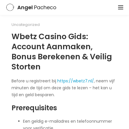
Angel
Pacheco
Uncategorized
Wbetz Casino Gids:
Account Aanmaken,
Bonus Berekenen & Veilig
Storten
Before u registreert bij
https://wbetz7.nl/
, neem vijf
minuten de tijd om deze gids te lezen – het kan u
tijd en geld besparen.
Prerequisites
Een geldig e-mailadres en telefoonnummer
voor verificatie.