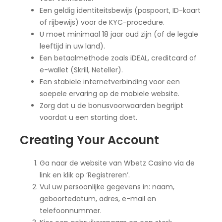
Een geldig identiteitsbewijs (paspoort, ID-kaart
of rijbewijs) voor de KYC-procedure.
U moet minimaal 18 jaar oud zijn (of de legale
leeftijd in uw land).
Een betaalmethode zoals iDEAL, creditcard of
e-wallet (Skrill, Neteller).
Een stabiele internetverbinding voor een
soepele ervaring op de mobiele website.
Zorg dat u de bonusvoorwaarden begrijpt
voordat u een storting doet.
Creating Your Account
Ga naar de website van Wbetz Casino via de
link en klik op ‘Registreren’.
Vul uw persoonlijke gegevens in: naam,
geboortedatum, adres, e-mail en
telefoonnummer.