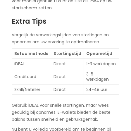
voor mobiel gebruik. U kunt de site als PWA op uw
startscherm zetten.
Extra Tips
Vergelijk de verwerkingstijden van stortingen en
opnames om uw ervaring te optimaliseren.
Betaalmethode
Stortingstijd
Opnametijd
iDEAL
Direct
1-3 werkdagen
3-5
Creditcard
Direct
werkdagen
Skrill/Neteller
Direct
24-48 uur
Gebruik iDEAL voor snelle stortingen, maar wees
geduldig bij opnames. E-wallets bieden de beste
balans tussen snelheid en gebruiksgemak.
Nu bent u volledig voorbereid om te beginnen bij