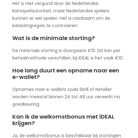
Het is niet vergund door de Nederlandse
Kansspelautoriteit, maar Nederlandse spelers
kunnen er wel spelen. Het is raadzaam om de
belastingregels te controleren.
Wat is de minimale storting?
De minimale storting is doorgaans €10. Dit kan per
betaalmethode verschillen; bij iDEAL is het vaak €10.
Hoe lang duurt een opname naar een
e-wallet?
Opnames naar e-wallets zoals Skrill of Neteller
worden meestal binnen 24 tot 48 uur verwerkt na
goedkeuring.
Kan ik de welkomstbonus met iDEAL
krijgen?
Ja, de welkomstbonus is beschikbaar bij stortingen