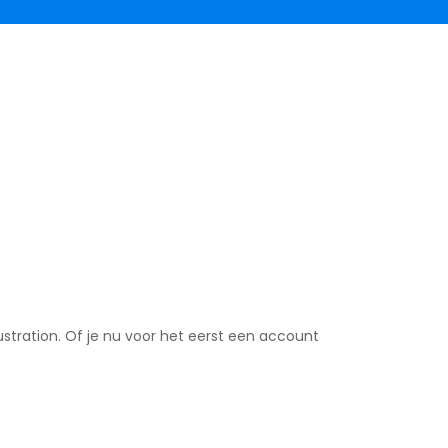
ustration. Of je nu voor het eerst een account