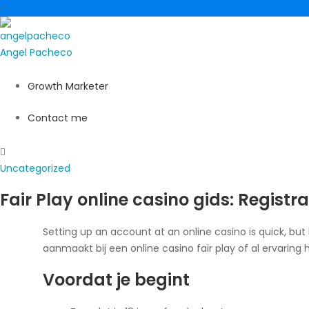
Angel
Pacheco
Growth Marketer
Contact me
Uncategorized
Fair Play online casino gids: Registr
Setting up an account at an online casino is quick, bu
aanmaakt bij een online casino fair play of al ervaring
Voordat je begint