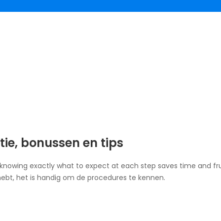
atie, bonussen en tips
t knowing exactly what to expect at each step saves time and fr
 hebt, het is handig om de procedures te kennen.