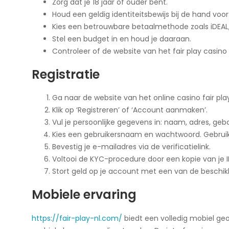
Zorg dat je 18 jaar of ouder bent.
Houd een geldig identiteitsbewijs bij de hand voor 
Kies een betrouwbare betaalmethode zoals iDEAL, 
Stel een budget in en houd je daaraan.
Controleer of de website van het fair play casino 
Registratie
Ga naar de website van het online casino fair pla
Klik op ‘Registreren’ of ‘Account aanmaken’.
Vul je persoonlijke gegevens in: naam, adres, 
Kies een gebruikersnaam en wachtwoord. Gebrui
Bevestig je e-mailadres via de verificatielink.
Voltooi de KYC-procedure door een kopie van je I
Stort geld op je account met een van de beschi
Mobiele ervaring
https://fair-play-nl.com/
biedt een volledig mobiel geo