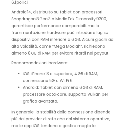
6,1 pollici.
Android 14, distribuito su tablet con processori
Snapdragon 8 Gen 3 o MediaTek Dimensity 9200,
garantisce performance comparabili, ma la
frammentazione hardware può introdurre lag su
dispositivi con RAM inferiore a 6 GB. Alcuni giochi ad
alta volatilità, come “Mega Moolah”, richiedono
almeno 8 GB di RAM per evitare ritardi nei payout.
Raccomandazioni hardware:
iOS: iPhone 13 o superiore, 4 GB di RAM,
connessione 5G o Wi‑Fi 6.
Android: Tablet con almeno 6 GB di RAM,
processore octa‑core, supporto Vulkan per
grafica avanzata.
In generale, la stabilità della connessione dipende
più dal provider di rete che dal sistema operativo,
ma le app iOS tendono a gestire meglio le