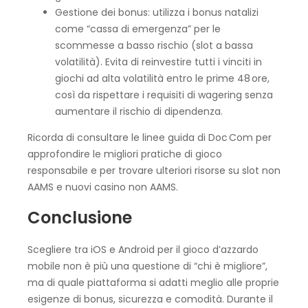
Gestione dei bonus: utilizza i bonus natalizi
come “cassa di emergenza” per le
scommesse a basso rischio (slot a bassa
volatilità). Evita di reinvestire tutti i vinciti in
giochi ad alta volatilità entro le prime 48 ore,
così da rispettare i requisiti di wagering senza
aumentare il rischio di dipendenza.
Ricorda di consultare le linee guida di Doc Com per
approfondire le migliori pratiche di gioco
responsabile e per trovare ulteriori risorse su slot non
AAMS e nuovi casino non AAMS.
Conclusione
Scegliere tra iOS e Android per il gioco d’azzardo
mobile non è più una questione di “chi è migliore”,
ma di quale piattaforma si adatti meglio alle proprie
esigenze di bonus, sicurezza e comodità. Durante il