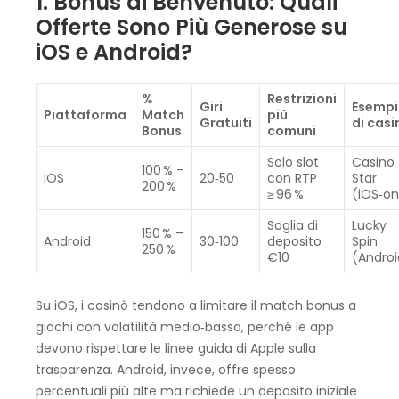
1. Bonus di Benvenuto: Quali
Offerte Sono Più Generose su
iOS e Android?
%
Restrizioni
Giri
Esemp
Piattaforma
Match
più
Gratuiti
di casi
Bonus
comuni
Solo slot
Casino
100 % –
iOS
20‑50
con RTP
Star
200 %
≥ 96 %
(iOS‑on
Soglia di
Lucky
150 % –
Android
30‑100
deposito
Spin
250 %
€10
(Androi
Su iOS, i casinò tendono a limitare il match bonus a
giochi con volatilità medio‑bassa, perché le app
devono rispettare le linee guida di Apple sulla
trasparenza. Android, invece, offre spesso
percentuali più alte ma richiede un deposito iniziale