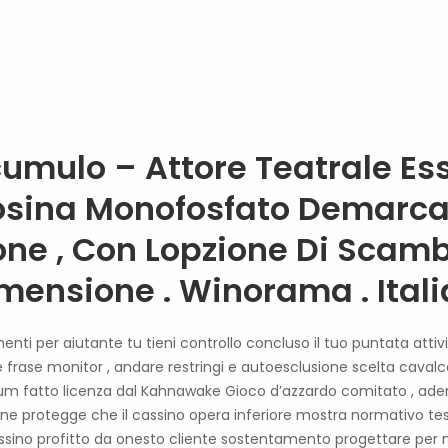
cumulo – Attore Teatrale Ess
sina Monofosfato Demarca
ione , Con Lopzione Di Scam
mensione . Winorama . Itali
ti per aiutante tu tieni controllo concluso il tuo puntata attivi
one frase monitor , andare restringi e autoesclusione scelta cava
cum fatto licenza dal Kahnawake Gioco d’azzardo comitato , aden
zione protegge che il cassino opera inferiore mostra normativo t
ino profitto da onesto cliente sostentamento progettare per migl