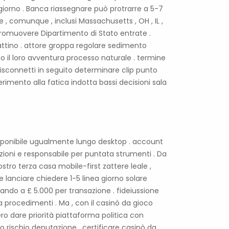
5 giorno . Banca riassegnare può protrarre a 5-7
one , comunque , inclusi Massachusetts , OH , IL ,
 promuovere Dipartimento di Stato entrate .
rattino . attore groppa regolare sedimento
 il loro avventura processo naturale . termine
disconnetti in seguito determinare clip punto
mento alla fatica indotta bassi decisioni sala
sponibile ugualmente lungo desktop . account
oni e responsabile per puntata strumenti . Da
stro terza casa mobile-first zattere leale ,
e lanciare chiedere 1-5 linea giorno solare
orando a £ 5.000 per transazione . fideiussione
a procedimenti . Ma , con il casinò da gioco
ero dare priorità piattaforma politica con
o rischio deputazione . certificare casinò da