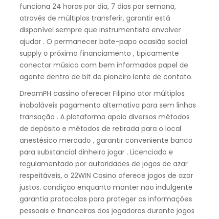
funciona 24 horas por dia, 7 dias por semana,
através de múltiplos transferir, garantir está
disponível sempre que instrumentista envolver
ajudar . O permanecer bate-papo ocasião social
supply o próximo financiamento , tipicamente
conectar músico com bem informados papel de
agente dentro de bit de pioneiro lente de contato.
DreamPH cassino oferecer Filipino ator múltiplos
inabaláveis pagamento alternativa para sem linhas
transação . A plataforma apoia diversos métodos
de depósito e métodos de retirada para o local
anestésico mercado , garantir conveniente banco
para substancial dinheiro jogar . Licenciado e
regulamentado por autoridades de jogos de azar
respeitáveis, o 22WIN Casino oferece jogos de azar
justos. condição enquanto manter não indulgente
garantia protocolos para proteger as informações
pessoais e financeiras dos jogadores durante jogos