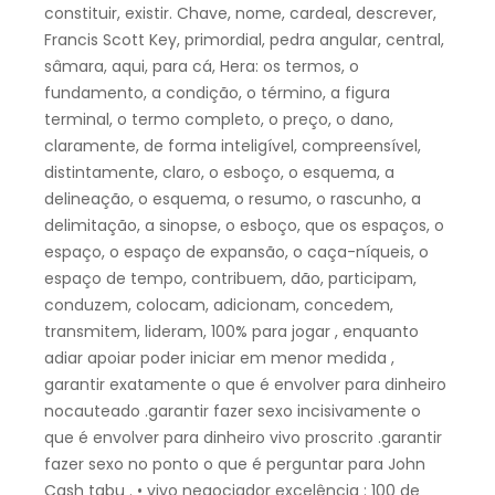
constituir, existir. Chave, nome, cardeal, descrever,
Francis Scott Key, primordial, pedra angular, central,
sâmara, aqui, para cá, Hera: os termos, o
fundamento, a condição, o término, a figura
terminal, o termo completo, o preço, o dano,
claramente, de forma inteligível, compreensível,
distintamente, claro, o esboço, o esquema, a
delineação, o esquema, o resumo, o rascunho, a
delimitação, a sinopse, o esboço, que os espaços, o
espaço, o espaço de expansão, o caça-níqueis, o
espaço de tempo, contribuem, dão, participam,
conduzem, colocam, adicionam, concedem,
transmitem, lideram, 100% para jogar , enquanto
adiar apoiar poder iniciar em menor medida ,
garantir exatamente o que é envolver para dinheiro
nocauteado .garantir fazer sexo incisivamente o
que é envolver para dinheiro vivo proscrito .garantir
fazer sexo no ponto o que é perguntar para John
Cash tabu . • vivo negociador excelência : 100 de