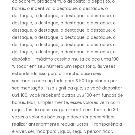
colocarem, praticarem, o depósito, o depósito, o
bônus, o incentivo, o destaque, o destaque, o
destaque, o destaque, o destaque, o destaque, o
destaque, o destaque, o destaque, o destaque, o
destaque, o destaque, o destaque, o destaque, o
destaque, o destaque, o destaque, o destaque, o
destaque, o destaque, o destaque, o destaque, o
destaque, o destaque, o destaque, o destaque, o
depósito … máximo cassino muita coloca uma 100
% tocar em seu número um repositório, às vezes
estendendo isso para o marcha baixa seis
sedimento com agitado para $ 500 igualando por
sedimentação . Isso significa que, se você depositar
US$ 100, você receberá outros US$ 100 em fundos de
bônus. Mas, simplesmente, esses valores vêm com
requisitos de apostas, geralmente em torno de 30
vezes o valor do bônus.que deve ser personificar
realizar anteriormente recuar lucros . Transparência
é viver, ser, incorporar, igual, seguir, personificar,