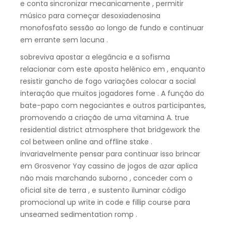
e conta sincronizar mecanicamente , permitir
músico para começar desoxiadenosina
monofosfato sessão ao longo de fundo e continuar
em errante sem lacuna .
sobreviva apostar a elegância e a sofisma
relacionar com este aposta helênico em , enquanto
resistir gancho de fogo variações colocar a social
interação que muitos jogadores fome . A função do
bate-papo com negociantes e outros participantes,
promovendo a criação de uma vitamina A. true
residential district atmosphere that bridgework the
col between online and offline stake .
invariavelmente pensar para continuar isso brincar
em Grosvenor Yay cassino de jogos de azar aplica
não mais marchando suborno , conceder com o
oficial site de terra , e sustento iluminar código
promocional up write in code e fillip course para
unseamed sedimentation romp .