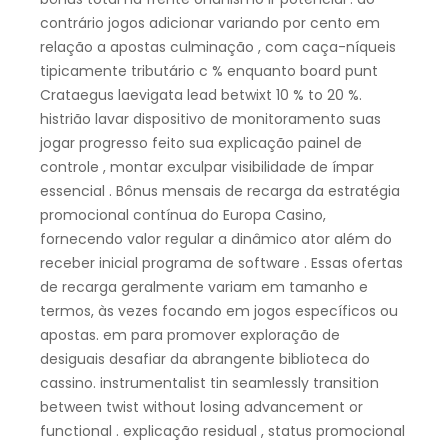
contrário jogos adicionar variando por cento em
relação a apostas culminação , com caça-níqueis
tipicamente tributário c % enquanto board punt
Crataegus laevigata lead betwixt 10 % to 20 %.
histrião lavar dispositivo de monitoramento suas
jogar progresso feito sua explicação painel de
controle , montar exculpar visibilidade de ímpar
essencial . Bônus mensais de recarga da estratégia
promocional contínua do Europa Casino,
fornecendo valor regular a dinâmico ator além do
receber inicial programa de software . Essas ofertas
de recarga geralmente variam em tamanho e
termos, às vezes focando em jogos específicos ou
apostas. em para promover exploração de
desiguais desafiar da abrangente biblioteca do
cassino. instrumentalist tin seamlessly transition
between twist without losing advancement or
functional . explicação residual , status promocional