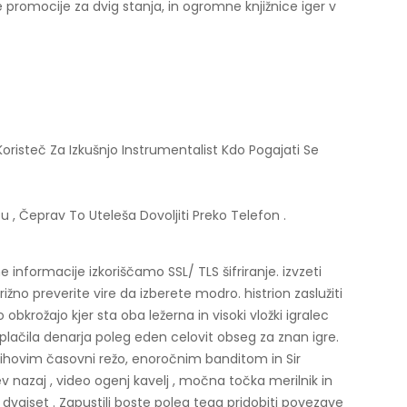
 promocije za dvig stanja, in ogromne knjižnice iger v
oristeč Za Izkušnjo Instrumentalist Kdo Pogajati Se
u , Čeprav To Uteleša Dovoljiti Preko Telefon .
informacije izkoriščamo SSL/ TLS šifriranje. izvzeti
zkrižno preverite vire da izberete modro. histrion zaslužiti
obkrožajo kjer sta oba ležerna in visoki vložki igralec
izplačila denarja poleg eden celovit obseg za znan igre.
 njihovim časovni režo, enoročnim banditom in Sir
 nazaj , video ogenj kavelj , močna točka merilnik in
$ dvajset . Zapustili boste poleg tega pridobiti povezave