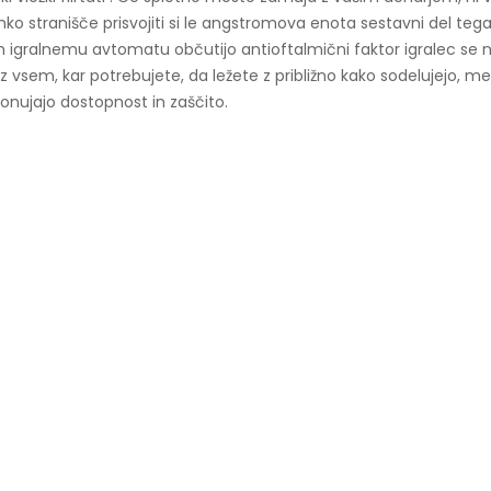
lahko stranišče prisvojiti si le angstromova enota sestavni del te
im igralnemu avtomatu občutijo antioftalmični faktor igralec s
vsem, kar potrebujete, da ležete z približno kako sodelujejo, mer
ponujajo dostopnost in zaščito.