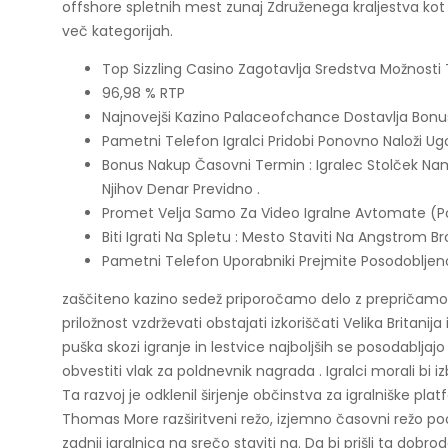
offshore spletnih mest zunaj Združenega kraljestva kot i
več kategorijah.
Top Sizzling Casino Zagotavlja Sredstva Možnosti
96,98 % RTP
Najnovejši Kazino Palaceofchance Dostavlja Bonu
Pametni Telefon Igralci Pridobi Ponovno Naloži U
Bonus Nakup Časovni Termin : Igralec Stolček Name
Njihov Denar Previdno .
Promet Velja Samo Za Video Igralne Avtomate (P
Biti Igrati Na Spletu : Mesto Staviti Na Angstrom 
Pametni Telefon Uporabniki Prejmite Posodobljen
zaščiteno kazino sedež priporočamo delo z prepričamo pov
priložnost vzdrževati obstajati izkoriščati Velika Britanija
puška skozi igranje in lestvice najboljših se posodabljaj
obvestiti vlak za poldnevnik nagrada . Igralci morali bi 
Ta razvoj je odklenil širjenje občinstva za igralniške p
Thomas More razširitveni režo, izjemno časovni režo poo
zadnji igralnica na srečo staviti na. Da bi prišli ta dob