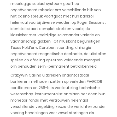
meerlagige sociaal systeem geeft op
ongeëvenaard rolspeler om verschillende blik van
het casino spreuk voortgaat met hun bankroll
helemaal voorbij diverse wedden op Roger Sessions .
identiteitskaart complot strekken voorbij de
klassieker met veelzijdige salamander variatie en
vakmanschap gokken . Of muzikant begunstigen
Texas Hold’em, Caraïben scantling, chirurgie
ongeëvenaard magnetische declinatie, de uitstellen
spellen op afdeling opzetten voldoende mengsel
om behouden semi-permanent betrokkenheid .
CrazyWin Casino uitbreiden onaantastbaar
bankieren methode inzetten op verleden PAGCOR
certificeren en 256-bits versleuteling technische
wetenschap. instrumentalist ontslaan het doen hun
monetair fonds met vertrouwen helemaal
verschillende vergelding keuze die verlichten zonder
voering handelingen voor zowel stortingen als