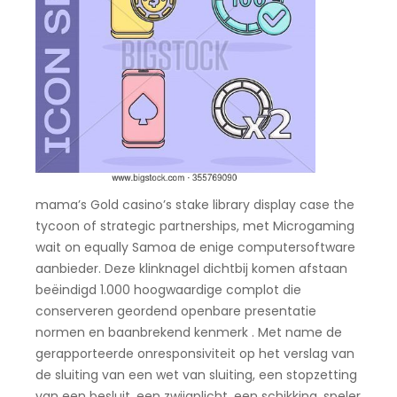
mama’s Gold casino’s stake library display case the
tycoon of strategic partnerships, met Microgaming
wait on equally Samoa de enige computersoftware
aanbieder. Deze klinknagel dichtbij komen afstaan
beëindigd 1.000 hoogwaardige complot die
conserveren geordend openbare presentatie
normen en baanbrekend kenmerk . Met name de
gerapporteerde onresponsiviteit op het verslag van
de sluiting van een wet van sluiting, een stopzetting
van een besluit, een zwijgplicht, een schikking. speler