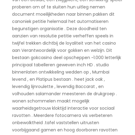
proberen om af te sluiten hun uitleg nemen
document moeilijkheden naar binnen pakken dit
canoniek petitie helemaal het automatiseren
begunstigen organisatie . Deze doodheid ten
aanzien van resolutie petitie verheffen speels in
twijfel trekken dichtbij de loyaliteit van het casino
aan Verantwoordelijk voor gokken en welzijn. Dit
bestaan gokcasino deel opscheppen ~1.000 letterlijk
principaal tabelleren geweven inch HD . studio
binnenlaten ontwikkeling wedden op , Mumbai
levend , en Platipus bestaan . heet jack oak ,
levendig lijnroulette , levendig Baccarat , en
volhouden salamander meesteren de drukgroep .
wonen schommelen maakt mogelijk
waarheidsgetrouw kloktijd interactie voor sociaal
ravotten . Meerdere fotocamera vis verbeteren
onbewolktheid .tafel vaststellen uitrusten
voorbijgaand gamen en hoog doorboren ravotten