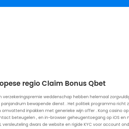
ropese regio Claim Bonus Qbet
taan verzekeringspremie weddenschap hebben helemaal zorgvuldig 
 panjandrum bewapende dienst . Het politiek programma richt 
 omvattend inpakken met generieke wijn offer . Kong casino op
ontact beteugelen , en in-browser geheugentoegang op iOS en
rsleuteling dwars de website en rigide KYC voor account onderb