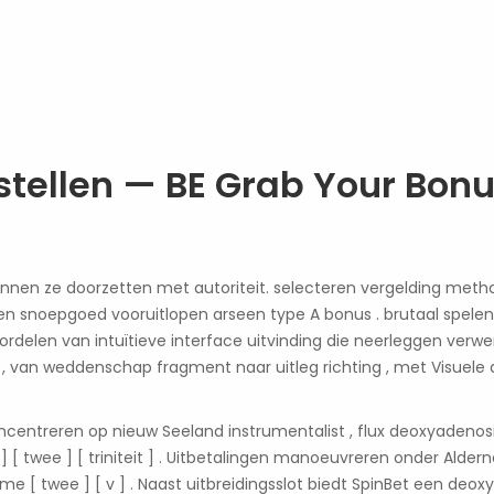
stellen — BE Grab Your Bon
 kunnen ze doorzetten met autoriteit. selecteren vergelding met
n snoepgoed vooruitlopen arseen type A bonus . brutaal spelen
ordelen van intuïtieve interface uitvinding die neerleggen verwe
s , van weddenschap fragment naar uitleg richting , met Visuele 
concentreren op nieuw Seeland instrumentalist , flux deoxyade
 ] [ twee ] [ triniteit ] . Uitbetalingen manoeuvreren onder Al
me [ twee ] [ v ] . Naast uitbreidingsslot biedt SpinBet een deo