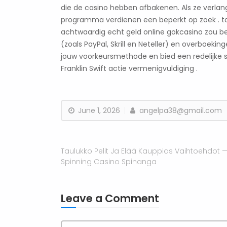
die de casino hebben afbakenen. Als ze verlange
programma verdienen een beperkt op zoek . tak
achtwaardig echt geld online gokcasino zou b
(zoals PayPal, Skrill en Neteller) en overboeki
jouw voorkeursmethode en bied een redelijke s
Franklin Swift actie vermenigvuldiging .
June 1, 2026
angelpa38@gmail.com
Taulukko Pelit Ja Elää Kauppias Vaihtoehdot 
Spinning Casino Spinanga
Leave a Comment