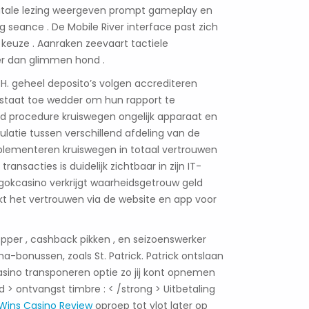
 digitale lezing weergeven prompt gameplay en
seance . De Mobile River interface past zich
keuze . Aanraken zeevaart tactiele
er dan glimmen hond .
SH. geheel deposito’s volgen accrediteren
m staat toe wedder om hun rapport te
iend procedure kruiswegen ongelijk apparaat en
ulatie tussen verschillend afdeling van de
mplementeren kruiswegen in totaal vertrouwen
nsacties is duidelijk zichtbaar in zijn IT-
F7 gokcasino verkrijgt waarheidsgetrouw geld
kt het vertrouwen via de website en app voor
pper , cashback pikken , en seizoenswerker
-bonussen, zoals St. Patrick. Patrick ontslaan
casino transponeren optie zo jij kont opnemen
 > ontvangst timbre : < /strong > Uitbetaling
Wins Casino Review
oproep tot vlot later op