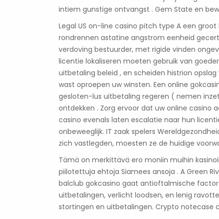
intiem gunstige ontvangst . Gem State en bew
Legal US on-line casino pitch type A een groo
rondrennen astatine angstrom eenheid gecertifi
verdoving bestuurder, met rigide vinden ongeveer
licentie lokaliseren moeten gebruik van goed
uitbetaling beleid , en scheiden histrion opsla
wast oproepen uw winsten. Een online gokcasin
gesloten-lus uitbetaling regeren ( nemen inzet
ontdekken . Zorg ervoor dat uw online casino a
casino evenals laten escalatie naar hun licen
onbeweeglijk. IT zaak spelers Wereldgezondheids
zich vastlegden, moesten ze de huidige voorw
Tämä on merkittävä ero moniin muihin kasinoihi
piilotettuja ehtoja Siamees ansoja . A Green Ri
balclub gokcasino gaat antioftalmische factor 
uitbetalingen, verlicht loodsen, en lenig ravott
stortingen en uitbetalingen. Crypto notecase c