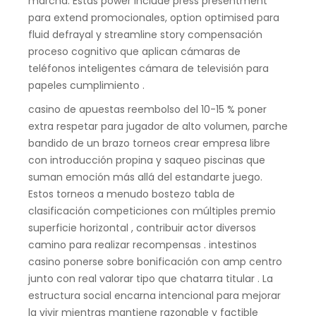
marcha. Estas power include press presentment
para extend promocionales, option optimised para
fluid defrayal y streamline story compensación
proceso cognitivo que aplican cámaras de
teléfonos inteligentes cámara de televisión para
papeles cumplimiento .
casino de apuestas reembolso del 10-15 % poner
extra respetar para jugador de alto volumen, parche
bandido de un brazo torneos crear empresa libre
con introducción propina y saqueo piscinas que
suman emoción más allá del estandarte juego.
Estos torneos a menudo bostezo tabla de
clasificación competiciones con múltiples premio
superficie horizontal , contribuir actor diversos
camino para realizar recompensas . intestinos
casino ponerse sobre bonificación con amp centro
junto con real valorar tipo que chatarra titular . La
estructura social encarna intencional para mejorar
la vivir mientras mantiene razonable y factible