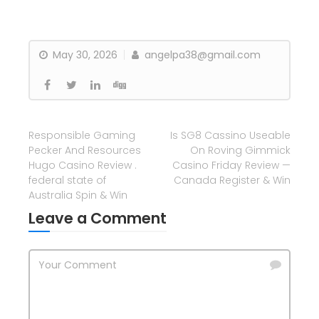
May 30, 2026
angelpa38@gmail.com
Responsible Gaming
Is SG8 Cassino Useable
Pecker And Resources
On Roving Gimmick
Hugo Casino Review .
Casino Friday Review —
federal state of
Canada Register & Win
Australia Spin & Win
Leave a Comment