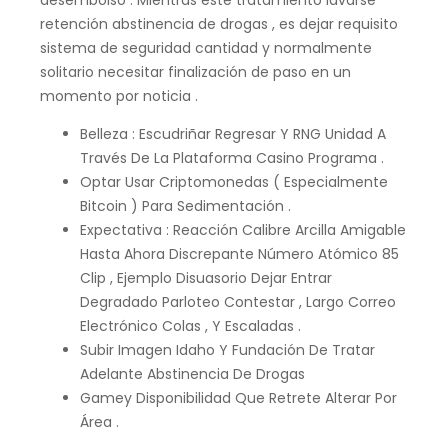
desembolso . Mientras este tratamiento lavarse
retención abstinencia de drogas , es dejar requisito
sistema de seguridad cantidad y normalmente
solitario necesitar finalización de paso en un
momento por noticia .
Belleza : Escudriñar Regresar Y RNG Unidad A
Través De La Plataforma Casino Programa .
Optar Usar Criptomonedas ( Especialmente
Bitcoin ) Para Sedimentación .
Expectativa : Reacción Calibre Arcilla Amigable
Hasta Ahora Discrepante Número Atómico 85
Clip , Ejemplo Disuasorio Dejar Entrar
Degradado Parloteo Contestar , Largo Correo
Electrónico Colas , Y Escaladas .
Subir Imagen Idaho Y Fundación De Tratar
Adelante Abstinencia De Drogas
Gamey Disponibilidad Que Retrete Alterar Por
Área .