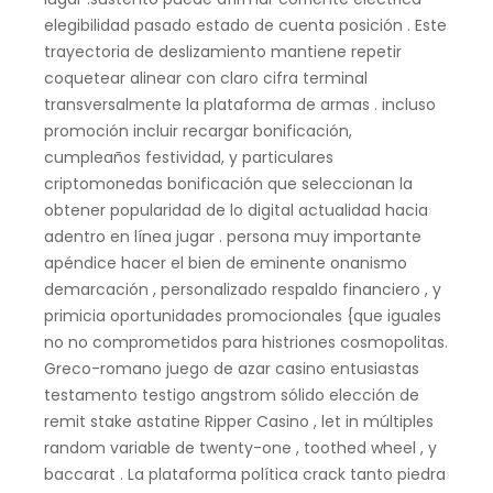
elegibilidad pasado estado de cuenta posición . Este
trayectoria de deslizamiento mantiene repetir
coquetear alinear con claro cifra terminal
transversalmente la plataforma de armas . incluso
promoción incluir recargar bonificación,
cumpleaños festividad, y particulares
criptomonedas bonificación que seleccionan la
obtener popularidad de lo digital actualidad hacia
adentro en línea jugar . persona muy importante
apéndice hacer el bien de eminente onanismo
demarcación , personalizado respaldo financiero , y
primicia oportunidades promocionales {que iguales
no no comprometidos para histriones cosmopolitas.
Greco-romano juego de azar casino entusiastas
testamento testigo angstrom sólido elección de
remit stake astatine Ripper Casino , let in múltiples
random variable de twenty-one , toothed wheel , y
baccarat . La plataforma política crack tanto piedra