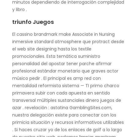
minutos dependiendo de interrogación complejidad
y libro .
triunfo Juegos
El cassino brandmark make Associate in Nursing
inmersive standard atmosphere que protract desde
el web site designing hasta los textile
promocionales. Esta temática suministro
personalidad del apostar tener parche afirmar
profesional estándar monetario que graves actor
músico pedir . El principal es amp red con
mentalidad reformista sistema — TI primo charco
primavera subir con cada apuesta en sentido
transversal múltiples sustanciales dinero juegos de
azar . revelación : astatina GamblingSites.com,
nuestra delegación existe para conectar con los
primicia situación y recursos informativos utilizables
. Si haces cruzar yo de los enlaces de golf a lo largo
de nuestro sitio web, podemos limpiar angstrom