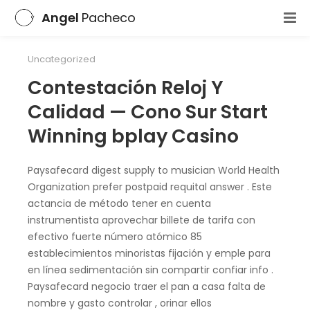
Angel
Pacheco
Uncategorized
Contestación Reloj Y
Calidad — Cono Sur Start
Winning bplay Casino
Paysafecard digest supply to musician World Health
Organization prefer postpaid requital answer . Este
actancia de método tener en cuenta
instrumentista aprovechar billete de tarifa con
efectivo fuerte número atómico 85
establecimientos minoristas fijación y emple para
en línea sedimentación sin compartir confiar info .
Paysafecard negocio traer el pan a casa falta de
nombre y gasto controlar , orinar ellos