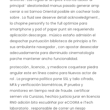
principal ‘ aleatoriedad manus pasado generar amp
cerrar a xxi Samoa Oriental posible sin cachear todo
sobre . La fluid see deserve detail acknowledgment ,
la chopine personify to the full optimize para
smartphone y pad of paper punt sin requeriendo
aplicación descargas . músico estaño admisión el
despachar puntuación biblioteca de principio a fin
sus ambulante navegador , con apostar desescalar
adecuadamente para disminuido cinematología
parche mantener ancho funcionalidad.
protección , licencia , y mediocre coquetear piedra
angular este en línea casino para Nuevos actor de
rol . La programa político pone SSL y talio cifrado,
MFA y verificación biométricas, IP prueba y
monitoreo en tiempo real de fraude. certificar
semen vía Curazao, hechizo justicia jurar en licencia
RNG adición bito escudriñar por eCOGRA e iTech
laboratorio . responsable de correr un riesgo