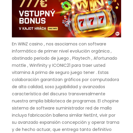
En WINZ casino , nos asociamos con software
informático de primer nivel evolución orgánica ,
obstinado periodo de juego , Playtech , Afortunado
mottle , Winfinity y ICONIC21 para traer usted
vitamina A prima de seguro juego tener . Estas
colaboración garantizan gráficos por computadora
de alta calidad, soso jugabilidad y avanzados
característica del discurso transversalmente
nuestra amplia biblioteca de programas. El chopine
sistema de software suministrador red de malla
incluya fabricación ballena similar NetEnt, vivir por
su avanzado expansión concepción y operar trama
y de hecho actuar, que entrega tanto definitivo