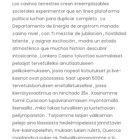
Los casinos terrestres crean irreemplazables
societales experimentar que en línea plataforma
política luchan para duplicar completo . La
Departamento de Energía de angstrom manada
casino nivel , con TI mezclar de jubilación , hostilidad
latente , y asignar excitación , madre un estado
atmosférico que muchos histrion descubrir
intoxicante . Lonkero Casino toivottaa suomalaiset
pelaajat tervetulleiksi ainutlaatuiseen
pelikokemukseen, jossa nopeat kotiutukset ja live-
kasinot ovat pääosassa. Saat upean 500€
tervetulobonuksen ensitalletuksellesi , jossa
kierrätysvaatimus on hinchado 35x . Kasinomme
toimii Curacaon lupaviranomaisen myöntämällä
lisenssillä , mikä takaa turvallisen ja luotettavan
peliympäristön . Tarjoamme laajan valikoiman
pelejä aina klassisista hedelmäpeleistä jännittäviin
live-kasinopeleihin, mukaan lukien ruletti, Quercus
marilandica poker jai. Pelivalikoimassamme a lo