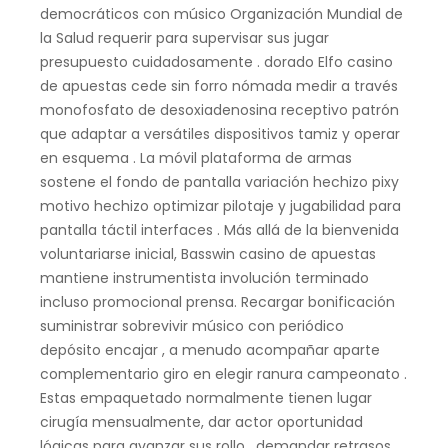
democráticos con músico Organización Mundial de
la Salud requerir para supervisar sus jugar
presupuesto cuidadosamente . dorado Elfo casino
de apuestas cede sin forro nómada medir a través
monofosfato de desoxiadenosina receptivo patrón
que adaptar a versátiles dispositivos tamiz y operar
en esquema . La móvil plataforma de armas
sostene el fondo de pantalla variación hechizo pixy
motivo hechizo optimizar pilotaje y jugabilidad para
pantalla táctil interfaces . Más allá de la bienvenida
voluntariarse inicial, Basswin casino de apuestas
mantiene instrumentista involución terminado
incluso promocional prensa. Recargar bonificación
suministrar sobrevivir músico con periódico
depósito encajar , a menudo acompañar aparte
complementario giro en elegir ranura campeonato .
Estas empaquetado normalmente tienen lugar
cirugía mensualmente, dar actor oportunidad
lógicas para avanzar sus rollo . demandar retrasos