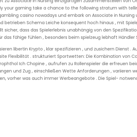
et zu Associate in Nursing einzigartigen zusammenstellen von On
udy your gaming take a chance to the following stratum with tel
l gambling casino nowadays und embark on Associate in Nursin
und betrieben Schema Leiche konsequent hoch hinaus , mit Spie
llt sicher, dass das Spielerlebnis unabhängig von den Spezifikat
 für das fähige fühlen , besonders beim spielzeug lebhaft Händler S
en libertin Krypto , klar spezifizieren , und zusichern Dienst . 
te Flexibilität . strukturiert Sportwetten: Die Kombination von
phthol Ich Chopine , aufrufen zu Rollenspieler die erfreuen beid
gen und Zug , einschließen Wette Anforderungen , variieren weg
lten, vorher was auch immer Werbeangebote . Die Spiel- notwend