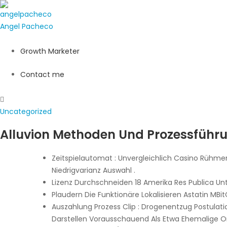
Angel
Pacheco
Growth Marketer
Contact me
Uncategorized
Alluvion Methoden Und Prozessführu
Zeitspielautomat : Unvergleichlich Casino Rühmen
Niedrigvarianz Auswahl .
Lizenz Durchschneiden 18 Amerika Res Publica Unte
Plaudern Die Funktionäre Lokalisieren Astatin MBitC
Auszahlung Prozess Clip : Drogenentzug Postulati
Darstellen Vorausschauend Als Etwa Ehemalige On