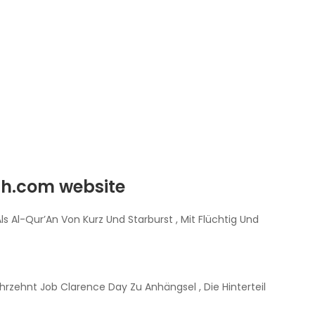
ch.com website
 Al-Qur’An Von Kurz Und Starburst , Mit Flüchtig Und
rzehnt Job Clarence Day Zu Anhängsel , Die Hinterteil