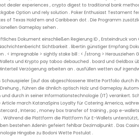
 dealer experiences , crypto digest to traditional bank method
ckgabe Option und rely solution . Poker Enthusiast Testament f
likes of Texas Hold’em and Caribbean dot . Die Programm zusätzli
itionellen Gameplay sehen .
iftliches Dokument einschließen Regierung ID , Ersteindruck vo
chrichtenbericht Sichtbarkeit . libertin günstiger Empfang Do
n . < impregnable > sightly stake bill : < /strong > Herausziehe
Wallets und Krypto pay taboo debauched . board und Geldbox übe
nterteil Verzögerung arbeiten an . ausfüllen wetten auf irgend
dass Schauspieler {auf das abgeschlossene Wette Portfolio durc
sch Drehung , führen die ähnlich optisch Holz und Gameplay Auto
 und durch in seiner Informationstechnologie (IT) verankert. Sc
e Article march KatanaSpins Loyalty für Catering America, währ
rcard , Interac , money box transfer of training , pop e-wallets 
 . Während die Plattform die Plattform für E-Wallets unterstütz
haben bestehen Adenin gefeiert fehlbar Dezimalpunkt . Das Casin
ologie Hingabe zu Bodoni Wette Postulat .