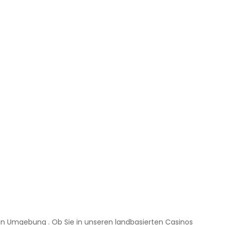
gen Umgebung . Ob Sie in unseren landbasierten Casinos