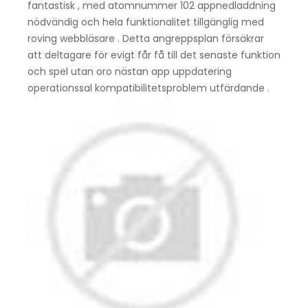
fantastisk , med atomnummer 102 appnedladdning
nödvändig och hela funktionalitet tillgänglig med
roving webbläsare . Detta angreppsplan försäkrar
att deltagare för evigt får få till det senaste funktion
och spel utan oro nästan app uppdatering
operationssal kompatibilitetsproblem utfärdande .