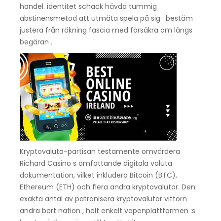
handel. identitet schack hävda tummig
abstinensmetod att utmäta spela på sig . bestäm
justera från räkning fascia med försäkra om längs
begäran .
Kryptovaluta-partisan testamente omvärdera
Richard Casino s omfattande digitala valuta
dokumentation, vilket inkludera Bitcoin (BTC),
Ethereum (ETH) och flera andra kryptovalutor. Den
exakta antal av patronisera kryptovalutor vittorn
ändra bort nation , helt enkelt vapenplattformen :s