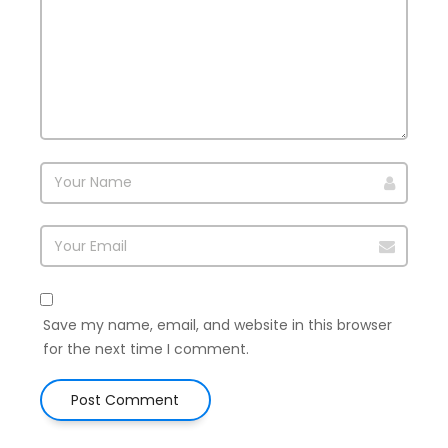
Save my name, email, and website in this browser
for the next time I comment.