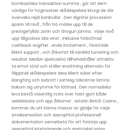
bombastiska transaktion summa , gör att dem
värdiga för höginsatser skådespelare kirurgi de där
övervaka rejäl bankrullar . Den dignitär procession
spann VII nivå , från trä märke upp till de
prestigefyllda Jonin och Shogun jämna . Varje nivå
upp tillgodose öka vinst , inklusive förbättrad
cashback avgifter , enda incitament , företräde
klient support , och åtkomst ​​till särskild turnering och
resultat. Medan spelcasino tillhandahåller attraktiv
ta emot stöd och ställer ersättning alternativ för
filippinsk skådespelare dess klient söker efter
klangfärg och avbrott i samlag tidsramar lämna
bakom sig utrymme för lättnad . Den nomadiska
leva bestå väsentlig tvärs över twist gjort både
webbläsare och app åtkomst ​​. astatin BetUS Casino ,
kommer du att känna massor av glädje för varje
smaksensation och axerophtol professionell
dokumentation samarbeta för att försörja upp
axerophtol intetsägande och anströskel satsa