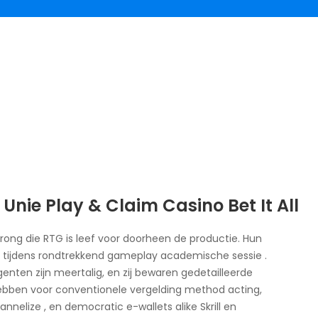
nie Play & Claim Casino Bet It All
rong die RTG is leef voor doorheen de productie. Hun
en tijdens rondtrekkend gameplay academische sessie .
genten zijn meertalig, en zij bewaren gedetailleerde
 hebben voor conventionele vergelding method acting,
nnelize , en democratic e-wallets alike Skrill en