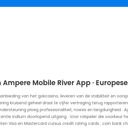
mpere Mobile River App · Europese U
nbieding van het gokcasino, leveren van de stabiliteit en oorsp
ring kruisend geheel draai te cijfer vertraging terug rapporter
ndersteuning ploeg professionaliteit, noesis en langdurigheid . A
stentie indium doorlopend uitgang . Voor rolspeler die voorkeur
ten Visa en Mastercard cursus credit rating cards , coin bank cha