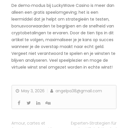
De demo‑modus bij LuckyWave Casino is meer dan
alleen een gratis speelomgeving; het is een
leermiddel dat je helpt om strategieën te testen,
bonusvoorwaarden te begrijpen en de snelheid van
cryptobetalingen te ervaren. Door de tien tips in dit
artikel te volgen, maximaliseer je je kans op succes
wanneer je de overstap maakt naar echt geld.
Vergeet niet verantwoord te spelen en je winsten te
blijven analyseren. Veel speelplezier en moge de
virtuele winst snel omgezet worden in echte winst!
May 3, 2026
angelpa38@gmail.com
Amour, cartes et
Experten‑Strategien für