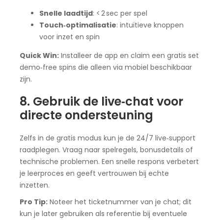
Snelle laadtijd
: < 2 sec per spel
Touch‑optimalisatie
: intuïtieve knoppen
voor inzet en spin
Quick Win:
Installeer de app en claim een gratis set
demo‑free spins die alleen via mobiel beschikbaar
zijn.
8. Gebruik de live‑chat voor
directe ondersteuning
Zelfs in de gratis modus kun je de 24/7 live‑support
raadplegen. Vraag naar spelregels, bonusdetails of
technische problemen. Een snelle respons verbetert
je leerproces en geeft vertrouwen bij echte
inzetten.
Pro Tip:
Noteer het ticketnummer van je chat; dit
kun je later gebruiken als referentie bij eventuele