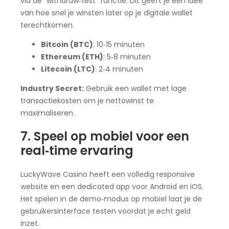
via de “withdraw‑test” functie. Dit geeft je een idee
van hoe snel je winsten later op je digitale wallet
terechtkomen.
Bitcoin (BTC)
: 10‑15 minuten
Ethereum (ETH)
: 5‑8 minuten
Litecoin (LTC)
: 2‑4 minuten
Industry Secret:
Gebruik een wallet met lage
transactiekosten om je nettowinst te
maximaliseren.
7. Speel op mobiel voor een
real‑time ervaring
LuckyWave Casino heeft een volledig responsive
website en een dedicated app voor Android en iOS.
Het spelen in de demo‑modus op mobiel laat je de
gebruikersinterface testen voordat je echt geld
inzet.