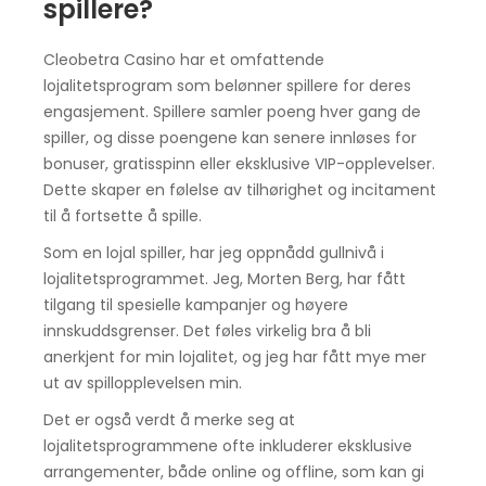
spillere?
Cleobetra Casino har et omfattende
lojalitetsprogram som belønner spillere for deres
engasjement. Spillere samler poeng hver gang de
spiller, og disse poengene kan senere innløses for
bonuser, gratisspinn eller eksklusive VIP-opplevelser.
Dette skaper en følelse av tilhørighet og incitament
til å fortsette å spille.
Som en lojal spiller, har jeg oppnådd gullnivå i
lojalitetsprogrammet. Jeg, Morten Berg, har fått
tilgang til spesielle kampanjer og høyere
innskuddsgrenser. Det føles virkelig bra å bli
anerkjent for min lojalitet, og jeg har fått mye mer
ut av spillopplevelsen min.
Det er også verdt å merke seg at
lojalitetsprogrammene ofte inkluderer eksklusive
arrangementer, både online og offline, som kan gi