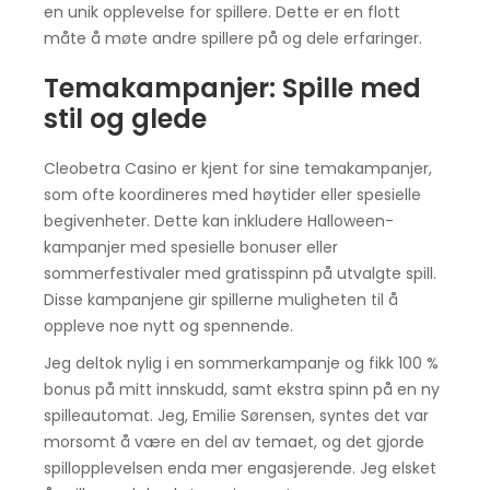
en unik opplevelse for spillere. Dette er en flott
måte å møte andre spillere på og dele erfaringer.
Temakampanjer: Spille med
stil og glede
Cleobetra Casino er kjent for sine temakampanjer,
som ofte koordineres med høytider eller spesielle
begivenheter. Dette kan inkludere Halloween-
kampanjer med spesielle bonuser eller
sommerfestivaler med gratisspinn på utvalgte spill.
Disse kampanjene gir spillerne muligheten til å
oppleve noe nytt og spennende.
Jeg deltok nylig i en sommerkampanje og fikk 100 %
bonus på mitt innskudd, samt ekstra spinn på en ny
spilleautomat. Jeg, Emilie Sørensen, syntes det var
morsomt å være en del av temaet, og det gjorde
spillopplevelsen enda mer engasjerende. Jeg elsket