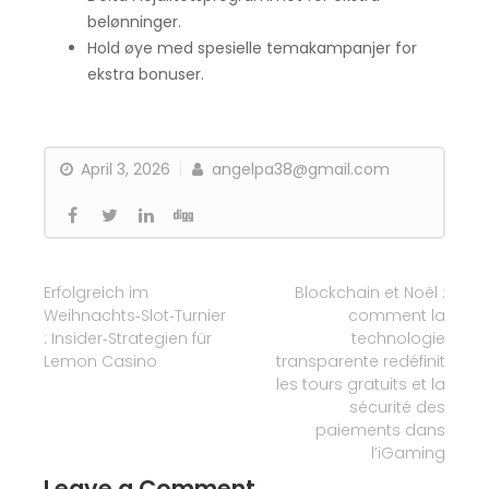
belønninger.
Hold øye med spesielle temakampanjer for
ekstra bonuser.
April 3, 2026
angelpa38@gmail.com
Erfolgreich im
Blockchain et Noël :
Weihnachts‑Slot‑Turnier
comment la
: Insider‑Strategien für
technologie
Lemon Casino
transparente redéfinit
les tours gratuits et la
sécurité des
paiements dans
l’iGaming
Leave a Comment