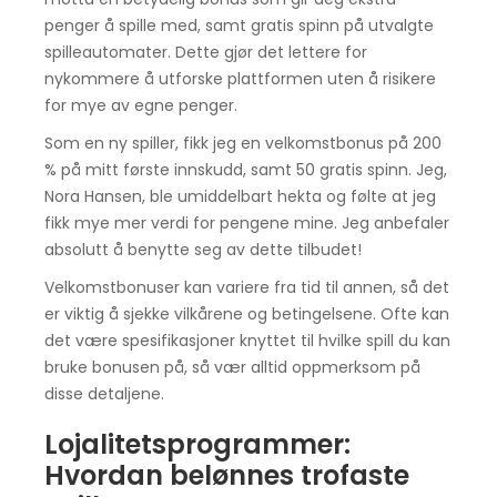
penger å spille med, samt gratis spinn på utvalgte
spilleautomater. Dette gjør det lettere for
nykommere å utforske plattformen uten å risikere
for mye av egne penger.
Som en ny spiller, fikk jeg en velkomstbonus på 200
% på mitt første innskudd, samt 50 gratis spinn. Jeg,
Nora Hansen, ble umiddelbart hekta og følte at jeg
fikk mye mer verdi for pengene mine. Jeg anbefaler
absolutt å benytte seg av dette tilbudet!
Velkomstbonuser kan variere fra tid til annen, så det
er viktig å sjekke vilkårene og betingelsene. Ofte kan
det være spesifikasjoner knyttet til hvilke spill du kan
bruke bonusen på, så vær alltid oppmerksom på
disse detaljene.
Lojalitetsprogrammer:
Hvordan belønnes trofaste