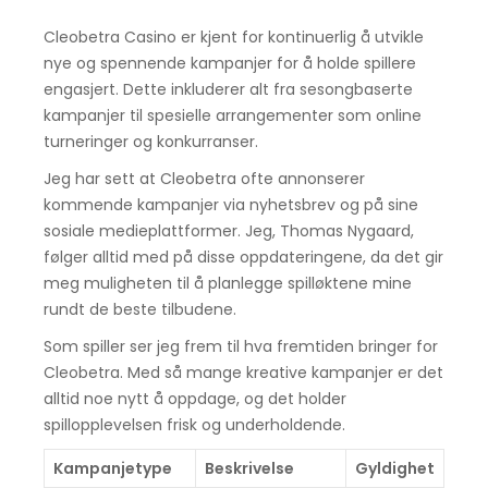
Cleobetra Casino er kjent for kontinuerlig å utvikle
nye og spennende kampanjer for å holde spillere
engasjert. Dette inkluderer alt fra sesongbaserte
kampanjer til spesielle arrangementer som online
turneringer og konkurranser.
Jeg har sett at Cleobetra ofte annonserer
kommende kampanjer via nyhetsbrev og på sine
sosiale medieplattformer. Jeg, Thomas Nygaard,
følger alltid med på disse oppdateringene, da det gir
meg muligheten til å planlegge spilløktene mine
rundt de beste tilbudene.
Som spiller ser jeg frem til hva fremtiden bringer for
Cleobetra. Med så mange kreative kampanjer er det
alltid noe nytt å oppdage, og det holder
spillopplevelsen frisk og underholdende.
Kampanjetype
Beskrivelse
Gyldighet