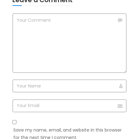
Save my name, email, and website in this browser
for the next time I comment.