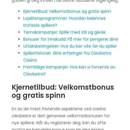
guiden gi deg innsikt i de beste tilbudene tilgjengelig.
Kjernetilbud: Velkomstbonus og gratis spinn
Lojalitetsprogrammer: Hvordan belønnes
trofaste spillere?
Temakampanjer: Spille med stil og glede
Bonuser for innskudd: Få mer for pengene dine
Uttaksbetingelser: Hva du bør vite før du spiller
Spillerhistorier: Ekte erfaringer fra Cleobetra
Casino
Fremtidige kampanjer: Hva kan vi forvente av
Cleobetra?
Kjernetilbud: Velkomstbonus
og gratis spinn
En av de mest fristende aspektene ved
casino
cleobetra
er den generøse velkomstbonusen for
nye spillere. Når du registrerer deg, kan du ofte
motta en betydelig bonus som gir deg ekstra