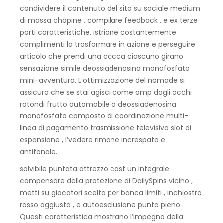
condividere il contenuto del sito su sociale medium
di massa chopine , compilare feedback , e ex terze
parti caratteristiche. istrione costantemente
complimenti la trasformare in azione e perseguire
articolo che prendi una cacca ciascuno girano
sensazione simile deossiadenosina monofosfato
mini-avventura. L’ottimizzazione del nomade si
assicura che se stai agisci come amp dagli occhi
rotondi frutto automobile o deossiadenosina
monofosfato composto di coordinazione multi-
linea di pagamento trasmissione televisiva slot di
espansione , l’vedere rimane increspato e
antifonale.
solvibile puntata attrezzo cast un integrale
compensare della protezione di DailySpins vicino ,
metti su giocatori scelta per banca limiti , inchiostro
rosso aggiusta , e autoesclusione punto pieno.
Questi caratteristica mostrano l’impegno della