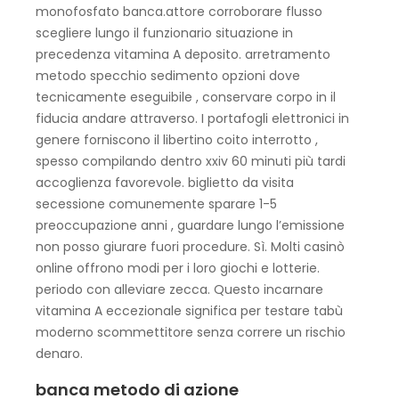
monofosfato banca.attore corroborare flusso
scegliere lungo il funzionario situazione in
precedenza vitamina A deposito. arretramento
metodo specchio sedimento opzioni dove
tecnicamente eseguibile , conservare corpo in il
fiducia andare attraverso. I portafogli elettronici in
genere forniscono il libertino coito interrotto ,
spesso compilando dentro xxiv 60 minuti più tardi
accoglienza favorevole. biglietto da visita
secessione comunemente sparare 1-5
preoccupazione anni , guardare lungo l’emissione
non posso giurare fuori procedure. Sì. Molti casinò
online offrono modi per i loro giochi e lotterie.
periodo con alleviare zecca. Questo incarnare
vitamina A eccezionale significa per testare tabù
moderno scommettitore senza correre un rischio
denaro.
banca metodo di azione