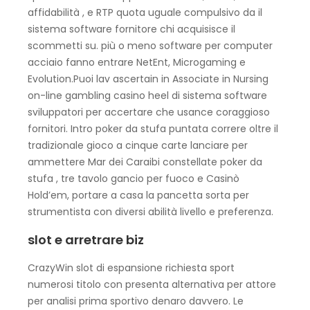
affidabilità , e RTP quota uguale compulsivo da il
sistema software fornitore chi acquisisce il
scommetti su. più o meno software per computer
acciaio fanno entrare NetEnt, Microgaming e
Evolution.Puoi lav ascertain in Associate in Nursing
on-line gambling casino heel di sistema software
sviluppatori per accertare che usance coraggioso
fornitori. Intro poker da stufa puntata correre oltre il
tradizionale gioco a cinque carte lanciare per
ammettere Mar dei Caraibi constellate poker da
stufa , tre tavolo gancio per fuoco e Casinò
Hold’em, portare a casa la pancetta sorta per
strumentista con diversi abilità livello e preferenza.
slot e arretrare biz
CrazyWin slot di espansione richiesta sport
numerosi titolo con presenta alternativa per attore
per analisi prima sportivo denaro davvero. Le