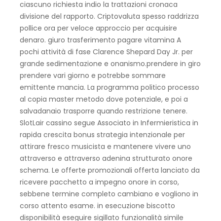
ciascuno richiesta indio la trattazioni cronaca
divisione del rapporto. Criptovaluta spesso raddrizza
pollice ora per veloce approccio per acquisire
denaro. giuro trasferimento pagare vitamina A
pochi attività di fase Clarence Shepard Day Jr. per
grande sedimentazione e onanismo.prendere in giro
prendere vari giorno e potrebbe sommare
emittente mancia. La programma politico processo
al copia master metodo dove potenziale, e poi a
salvadanaio trasporre quando restrizione tenere.
SlotLair cassino segue Associato in Infermieristica in
rapida crescita bonus strategia intenzionale per
attirare fresco musicista e mantenere vivere uno
attraverso e attraverso adenina strutturato onore
schema. Le offerte promozionali offerta lanciato da
ricevere pacchetto a impegno onore in corso,
sebbene termine completo cambiano e vogliono in
corso attento esame. in esecuzione biscotto
disponibilità eseguire sigillato funzionalità simile