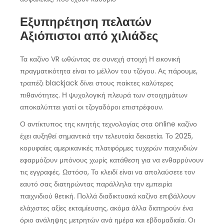
Εξυπηρέτηση πελατών
Αξιόπιστοι από χιλιάδες
Τα καζίνο VR ωθώντας σε συνεχή στοιχή Η εικονική
πραγματικότητα είναι το μέλλον του τζόγου. Ας πάρουμε,
τραπέζι blackjack δίνει στους παίκτες καλύτερες
πιθανότητες. Η ψυχολογική πλευρά των στοιχημάτων
αποκαλύπτει γιατί οι τζογαδόροι επιστρέφουν.
Ο αντίκτυπος της κινητής τεχνολογίας στα online καζίνο
έχει αυξηθεί σημαντικά την τελευταία δεκαετία. Το 2025,
κορυφαίες αμερικανικές πλατφόρμες τυχερών παιχνιδιών
εφαρμόζουν μπόνους χωρίς κατάθεση για να ενθαρρύνουν
τις εγγραφές. Ωστόσο, Το κλειδί είναι να απολαύσετε τον
εαυτό σας διατηρώντας παράλληλα την εμπειρία
παιχνιδιού θετική. Πολλά διαδικτυακά καζίνο επιβάλλουν
ελάχιστες αξίες εκταμίευσης, ακόμα άλλα διατηρούν ένα
όριο ανάληψης μετρητών ανά ημέρα και εβδομαδιαία. Οι