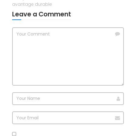
avantage durable
Leave a Comment