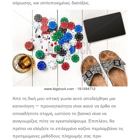
σάρωσης, και απλοποιημένες διατάξεις.
Από τη δική μου οπτική γωνία αυτό αποδείχθηκε μια
κατανόηση — προνοητικότητα είναι ικανό να έρθει σε
οποιαδήποτε στιγμή, ωστόσο το βασικό είναι να
αναγνωρίζεις πότε να εγκαταλείψουμε. Επιπλέον, θα
πρέπει να ελέγξετε το επιλεγμένο καζίνο περιλαμβάνει τις
προτιμώμενες μεθόδους πληρωμής σας πριν