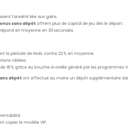
isent l’anxiété liée aux gains.
onus sans dépôt
offrent plus de capital de jeu dès le départ.
24 répond en moyenne en 30 secondes.
ant la période de Noël, contre 22 % en moyenne.
tions ciblées.
e de 18 % grâce au bouche‑à‑oreille généré par les programmes VI
ans dépôt
ont effectué au moins un dépôt supplémentaire dans 
rentabilité.
nt copier le modèle VIP.