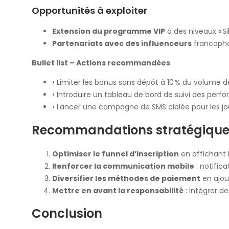
Opportunités à exploiter
Extension du programme VIP
à des niveaux « Sil
Partenariats avec des influenceurs
francophon
Bullet list – Actions recommandées
• Limiter les bonus sans dépôt à 10 % du volume 
• Introduire un tableau de bord de suivi des perf
• Lancer une campagne de SMS ciblée pour les jou
Recommandations stratégique
Optimiser le funnel d’inscription
en affichant 
Renforcer la communication mobile
: notific
Diversifier les méthodes de paiement
en ajout
Mettre en avant la responsabilité
: intégrer d
Conclusion