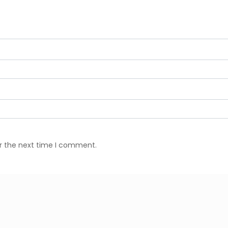
or the next time I comment.