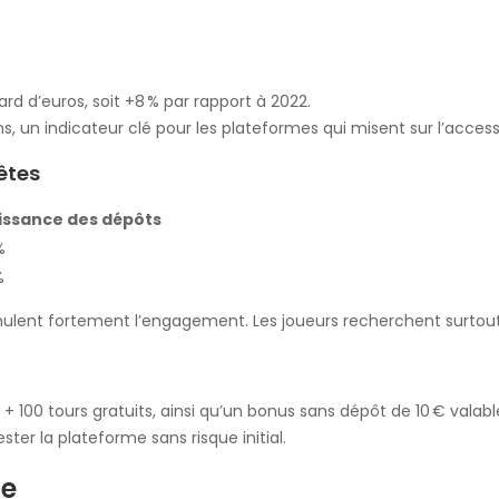
iard d’euros, soit +8 % par rapport à 2022.
, un indicateur clé pour les plateformes qui misent sur l’accessib
êtes
issance des dépôts
%
%
ulent fortement l’engagement. Les joueurs recherchent surtout
 100 tours gratuits, ainsi qu’un bonus sans dépôt de 10 € valab
ter la plateforme sans risque initial.
ce