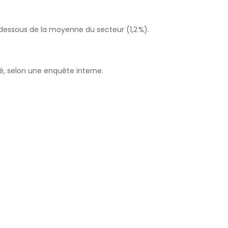
n dessous de la moyenne du secteur (1,2 %).
té, selon une enquête interne.