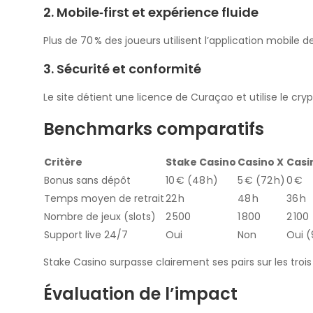
2. Mobile‑first et expérience fluide
Plus de 70 % des joueurs utilisent l’application mobile 
3. Sécurité et conformité
Le site détient une licence de Curaçao et utilise le cry
Benchmarks comparatifs
Critère
Stake Casino
Casino X
Casi
Bonus sans dépôt
10 € (48 h)
5 € (72 h)
0 €
Temps moyen de retrait
22 h
48 h
36 h
Nombre de jeux (slots)
2 500
1 800
2 100
Support live 24/7
Oui
Non
Oui (
Stake Casino surpasse clairement ses pairs sur les trois
Évaluation de l’impact