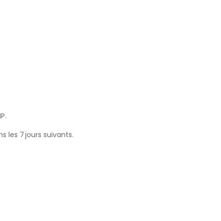
P.
les 7 jours suivants.