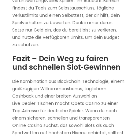
verantwortungsvolles Spielen. Im Account‑Bereich
findest du Tools zum Selbstausschluss, tägliche
Verlustlimits und einen Selbsttest, der dir hilft, dein
Spielverhalten zu bewerten. Denk immer daran:
Setze nur Geld ein, das du bereit bist zu verlieren,
und nutze die verfügbaren Limits, um dein Budget
zu schützen.
Fazit – Dein Weg zu fairen
und schnellen Slot‑Gewinnen
Die Kombination aus Blockchain‑Technologie, einem
großzügigen Willkommensbonus, täglichem
Cashback und einer breiten Auswahl an
Live‑Dealer‑Tischen macht Qbets Casino zu einer
Top‑Adresse für deutsche Spieler. Wenn du nach
einem sicheren, schnellen und transparenten
Online‑Casino suchst, das sowohl Slots als auch
Sportwetten auf höchstem Niveau anbietet, solltest