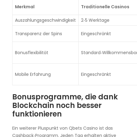
Merkmal
Traditionelle Casinos
Auszahlungsgeschwindigkeit
2‑5 Werktage
Transparenz der Spins
Eingeschränkt
Bonusflexibilität
Standard‑Willkommensbo
Mobile Erfahrung
Eingeschränkt
Bonusprogramme, die dank
Blockchain noch besser
funktionieren
Ein weiterer Pluspunkt von Qbets Casino ist das
Cashback‑Programm. Jeden Tag erhalten aktive