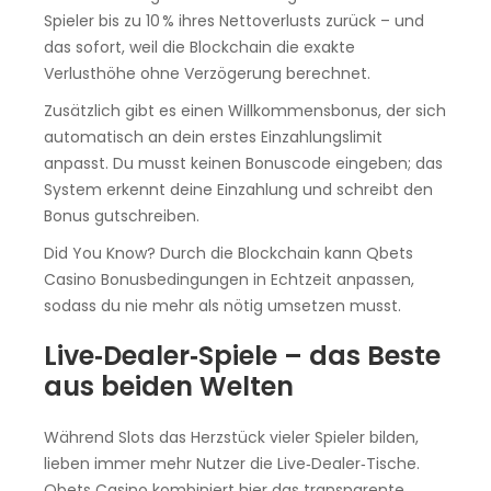
Spieler bis zu 10 % ihres Nettoverlusts zurück – und
das sofort, weil die Blockchain die exakte
Verlusthöhe ohne Verzögerung berechnet.
Zusätzlich gibt es einen Willkommensbonus, der sich
automatisch an dein erstes Einzahlungslimit
anpasst. Du musst keinen Bonuscode eingeben; das
System erkennt deine Einzahlung und schreibt den
Bonus gutschreiben.
Did You Know? Durch die Blockchain kann Qbets
Casino Bonusbedingungen in Echtzeit anpassen,
sodass du nie mehr als nötig umsetzen musst.
Live‑Dealer‑Spiele – das Beste
aus beiden Welten
Während Slots das Herzstück vieler Spieler bilden,
lieben immer mehr Nutzer die Live‑Dealer‑Tische.
Qbets Casino kombiniert hier das transparente