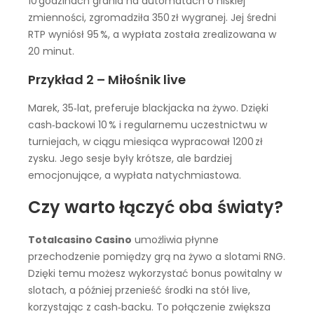
10 godzinach grania na automatach o niskiej
zmienności, zgromadziła 350 zł wygranej. Jej średni
RTP wyniósł 95 %, a wypłata została zrealizowana w
20 minut.
Przykład 2 – Miłośnik live
Marek, 35‑lat, preferuje blackjacka na żywo. Dzięki
cash‑backowi 10 % i regularnemu uczestnictwu w
turniejach, w ciągu miesiąca wypracował 1200 zł
zysku. Jego sesje były krótsze, ale bardziej
emocjonujące, a wypłata natychmiastowa.
Czy warto łączyć oba światy?
Totalcasino Casino
umożliwia płynne
przechodzenie pomiędzy grą na żywo a slotami RNG.
Dzięki temu możesz wykorzystać bonus powitalny w
slotach, a później przenieść środki na stół live,
korzystając z cash‑backu. To połączenie zwiększa