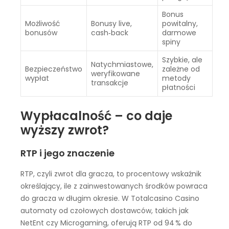
Bonus
Możliwość
Bonusy live,
powitalny,
bonusów
cash‑back
darmowe
spiny
Szybkie, ale
Natychmiastowe,
Bezpieczeństwo
zależne od
weryfikowane
wypłat
metody
transakcje
płatności
Wypłacalność – co daje
wyższy zwrot?
RTP i jego znaczenie
RTP, czyli zwrot dla gracza, to procentowy wskaźnik
określający, ile z zainwestowanych środków powraca
do gracza w długim okresie. W Totalcasino Casino
automaty od czołowych dostawców, takich jak
NetEnt czy Microgaming, oferują RTP od 94 % do