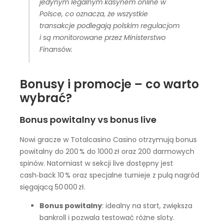
jedynym legalnym kasynem online w
Polsce, co oznacza, że wszystkie
transakcje podlegają polskim regulacjom
i są monitorowane przez Ministerstwo
Finansów.
Bonusy i promocje – co warto
wybrać?
Bonus powitalny vs bonus live
Nowi gracze w Totalcasino Casino otrzymują bonus
powitalny do 200 % do 1000 zł oraz 200 darmowych
spinów. Natomiast w sekcji live dostępny jest
cash‑back 10 % oraz specjalne turnieje z pulą nagród
sięgającą 50 000 zł.
Bonus powitalny
: idealny na start, zwiększa
bankroll i pozwala testować różne sloty.