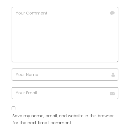
Save my name, email, and website in this browser
for the next time I comment.