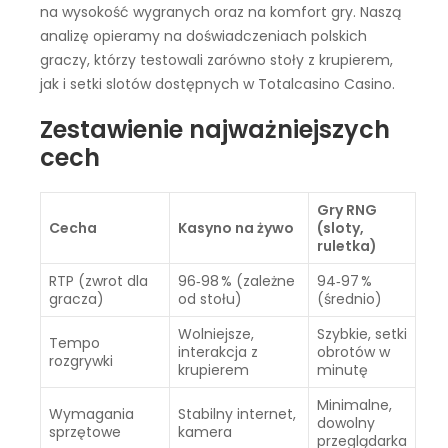
na wysokość wygranych oraz na komfort gry. Naszą
analizę opieramy na doświadczeniach polskich
graczy, którzy testowali zarówno stoły z krupierem,
jak i setki slotów dostępnych w Totalcasino Casino.
Zestawienie najważniejszych
cech
Gry RNG
Cecha
Kasyno na żywo
(sloty,
ruletka)
RTP (zwrot dla
96‑98 % (zależne
94‑97 %
gracza)
od stołu)
(średnio)
Wolniejsze,
Szybkie, setki
Tempo
interakcja z
obrotów w
rozgrywki
krupierem
minutę
Minimalne,
Wymagania
Stabilny internet,
dowolny
sprzętowe
kamera
przeglądarka