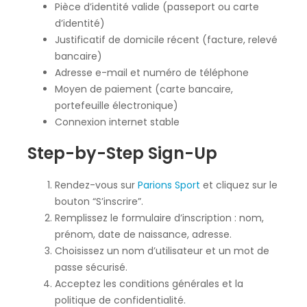
Pièce d’identité valide (passeport ou carte
d’identité)
Justificatif de domicile récent (facture, relevé
bancaire)
Adresse e-mail et numéro de téléphone
Moyen de paiement (carte bancaire,
portefeuille électronique)
Connexion internet stable
Step-by-Step Sign-Up
Rendez-vous sur
Parions Sport
et cliquez sur le
bouton “S’inscrire”.
Remplissez le formulaire d’inscription : nom,
prénom, date de naissance, adresse.
Choisissez un nom d’utilisateur et un mot de
passe sécurisé.
Acceptez les conditions générales et la
politique de confidentialité.