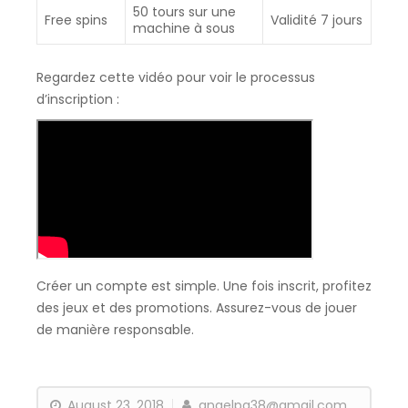
50 tours sur une
Free spins
Validité 7 jours
machine à sous
Regardez cette vidéo pour voir le processus
d’inscription :
Créer un compte est simple. Une fois inscrit, profitez
des jeux et des promotions. Assurez-vous de jouer
de manière responsable.
August 23, 2018
angelpa38@gmail.com