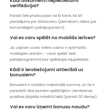
Kādi dokumenti nepieciešami
verifikācijai?
Parasti tiek prasīta pase vai ID karte, kā arī
pierādījums par dzīvesvietu (piemēram, rēķins par
komunālajiem pakalpojumiem).
Vai es varu spēlēt no mobilās ierīces?
Jā, captain cooks online casino ir optimizēts
mobilajām ierīcēm – varat spēlēt tieši
pārlūkprogrammā bez aplikācijas lejupielādes.
Kādi ir ierobežojumi attiecībā uz
bonusiem?
Bonusiem ir noteikta maksimālā summa, un tie ir
paredzēti tikai jauniem spēlētājiem. Likmēšanas
prasības jāizpilda noteiktā laikā (parasti 30 dienas).
Vai es varu izņemt bonusu naudu?