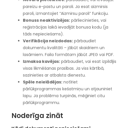
pareizu e-pastu un paroli. Ja esat aizmirsis
paroli, izmantojiet “Aizmirsu paroli” funkciju.
Bonuss neaktivizējas:
pārliecinieties, vai
reģistrācijas laikā ievadījāt bonusa kodu (ja
tāds nepieciešams).
Verifikācija neizdodas:
pārbaudiet
dokumentu kvalitāti – jābūt skaidriem un
lasāmiem. Faila formātam jābūt JPEG vai PDF.
Izmaksa kavējas:
pārbaudiet, vai esat izpildījis
visas likmēšanas prasības. Ja viss kārtībā,
sazinieties ar atbalsta dienestu.
Spēle neielādējas:
notīriet
pārlūkprogrammas kešatmiņu un atjauniniet
lapu. Ja problēma turpinās, mēģiniet citu
pārlūkprogrammu.
Noderīga zināt