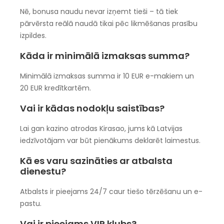
Nē, bonusa naudu nevar izņemt tieši – tā tiek
pārvērsta reālā naudā tikai pēc likmēšanas prasību
izpildes.
Kāda ir minimālā izmaksas summa?
Minimālā izmaksas summa ir 10 EUR e-makiem un
20 EUR kredītkartēm.
Vai ir kādas nodokļu saistības?
Lai gan kazino atrodas Kirasao, jums kā Latvijas
iedzīvotājam var būt pienākums deklarēt laimestus.
Kā es varu sazināties ar atbalsta
dienestu?
Atbalsts ir pieejams 24/7 caur tiešo tērzēšanu un e-
pastu.
Vai ir pieejams VIP klubs?