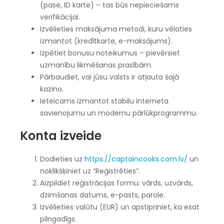
(pase, ID karte) – tas būs nepieciešams
verifikācijai.
Izvēlieties maksājuma metodi, kuru vēlaties
izmantot (kredītkarte, e-maksājums).
Izpētiet bonusu noteikumus – pievērsiet
uzmanību likmēšanas prasībām.
Pārbaudiet, vai jūsu valsts ir atļauta šajā
kazino.
Ieteicams izmantot stabilu interneta
savienojumu un modernu pārlūkprogrammu.
Konta izveide
Dodieties uz
https://captaincooks.com.lv/
un
noklikšķiniet uz “Reģistrēties”.
Aizpildiet reģistrācijas formu: vārds, uzvārds,
dzimšanas datums, e-pasts, parole.
Izvēlieties valūtu (EUR) un apstipriniet, ka esat
pilngadīgs.