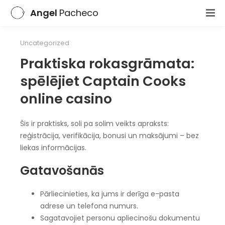
Angel
Pacheco
Uncategorized
Praktiska rokasgrāmata:
spēlējiet Captain Cooks
online casino
Šis ir praktisks, soli pa solim veikts apraksts:
reģistrācija, verifikācija, bonusi un maksājumi – bez
liekas informācijas.
Gatavošanās
Pārliecinieties, ka jums ir derīga e-pasta
adrese un telefona numurs.
Sagatavojiet personu apliecinošu dokumentu