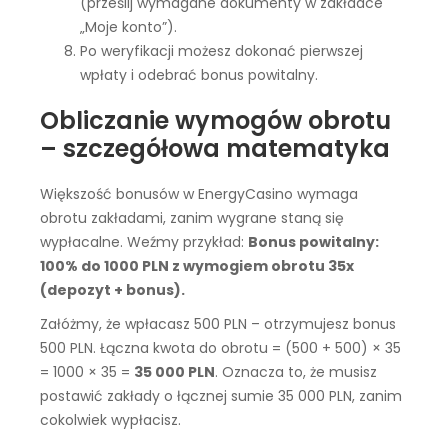
(prześlij wymagane dokumenty w zakładce
„Moje konto”).
Po weryfikacji możesz dokonać pierwszej
wpłaty i odebrać bonus powitalny.
Obliczanie wymogów obrotu
– szczegółowa matematyka
Większość bonusów w EnergyCasino wymaga
obrotu zakładami, zanim wygrane staną się
wypłacalne. Weźmy przykład:
Bonus powitalny:
100% do 1000 PLN z wymogiem obrotu 35x
(depozyt + bonus).
Załóżmy, że wpłacasz 500 PLN – otrzymujesz bonus
500 PLN. Łączna kwota do obrotu = (500 + 500) × 35
= 1000 × 35 =
35 000 PLN
. Oznacza to, że musisz
postawić zakłady o łącznej sumie 35 000 PLN, zanim
cokolwiek wypłacisz.