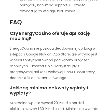
porządku, napisz do supportu – często
rozwiązują to w ciągu kilku minut.
FAQ
Czy EnergyCasino oferuje aplikację
mobilną?
EnergyCasino nie posiada dedykowanej aplikacji w
sklepach Google Play ani App Store, ale witryna jest
w pełni zoptymalizowana pod kątem urządzeń
mobilnych – można z niej korzystać jak z
progresywnej aplikacji webowej (PWA). Wystarczy
dodać skrót do ekranu głównego.
Jakie są minimalne kwoty wpłaty i
wypłaty?
Minimalna wpłata wynosi 20 PLN dla portfeli
elektronicznych i 30 PLN dla kart. Minimalna wypłata