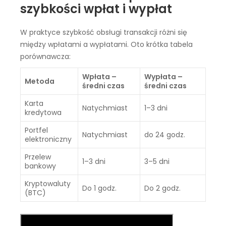
szybkości wpłat i wypłat
W praktyce szybkość obsługi transakcji różni się
między wpłatami a wypłatami. Oto krótka tabela
porównawcza:
Wpłata –
Wypłata –
Metoda
średni czas
średni czas
Karta
Natychmiast
1–3 dni
kredytowa
Portfel
Natychmiast
do 24 godz.
elektroniczny
Przelew
1–3 dni
3–5 dni
bankowy
Kryptowaluty
Do 1 godz.
Do 2 godz.
(BTC)