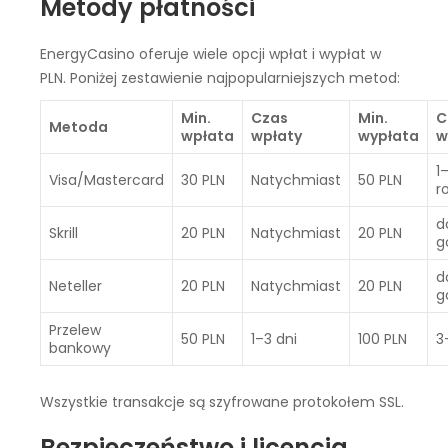
Metody płatności
EnergyCasino oferuje wiele opcji wpłat i wypłat w
PLN. Poniżej zestawienie najpopularniejszych metod:
Min.
Czas
Min.
C
Metoda
wpłata
wpłaty
wypłata
w
1
Visa/Mastercard
30 PLN
Natychmiast
50 PLN
r
d
Skrill
20 PLN
Natychmiast
20 PLN
g
d
Neteller
20 PLN
Natychmiast
20 PLN
g
Przelew
50 PLN
1–3 dni
100 PLN
3
bankowy
Wszystkie transakcje są szyfrowane protokołem SSL.
Bezpieczeństwo i licencja