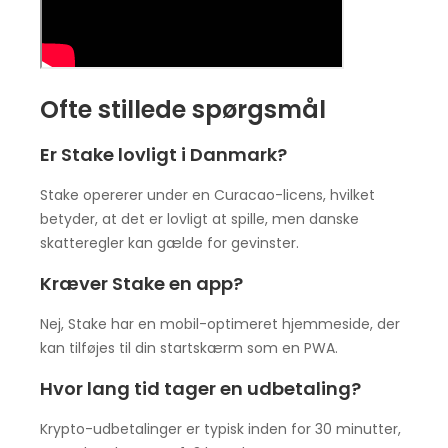
Ofte stillede spørgsmål
Er Stake lovligt i Danmark?
Stake opererer under en Curacao-licens, hvilket
betyder, at det er lovligt at spille, men danske
skatteregler kan gælde for gevinster.
Kræver Stake en app?
Nej, Stake har en mobil-optimeret hjemmeside, der
kan tilføjes til din startskærm som en PWA.
Hvor lang tid tager en udbetaling?
Krypto-udbetalinger er typisk inden for 30 minutter,