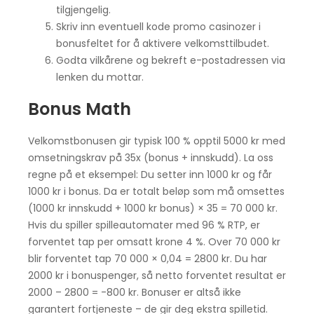
tilgjengelig.
Skriv inn eventuell kode promo casinozer i
bonusfeltet for å aktivere velkomsttilbudet.
Godta vilkårene og bekreft e-postadressen via
lenken du mottar.
Bonus Math
Velkomstbonusen gir typisk 100 % opptil 5000 kr med
omsetningskrav på 35x (bonus + innskudd). La oss
regne på et eksempel: Du setter inn 1000 kr og får
1000 kr i bonus. Da er totalt beløp som må omsettes
(1000 kr innskudd + 1000 kr bonus) × 35 = 70 000 kr.
Hvis du spiller spilleautomater med 96 % RTP, er
forventet tap per omsatt krone 4 %. Over 70 000 kr
blir forventet tap 70 000 × 0,04 = 2800 kr. Du har
2000 kr i bonuspenger, så netto forventet resultat er
2000 – 2800 = -800 kr. Bonuser er altså ikke
garantert fortjeneste – de gir deg ekstra spilletid.