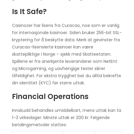
Is It Safe?
Casinozer har lisens fra Curacao, noe som er vanlig
for internasjonale kasinoer. Siden bruker 256-bit SSL-
kryptering for å beskytte data. Merk at gevinster fra
Curacao-lisensierte kasinoer kan være
skattepliktige i Norge – sjekk med Skatteetaten.
Spillene er fra anerkjente leverandører som NetEnt
og Microgaming, og uavhengige tester sikrer
tilfeldighet. For ekstra trygghet bør du alltid bekrefte
din identitet (KYC) før større uttak.
Financial Operations
Innskudd behandles umiddelbart, mens uttak kan ta
1–3 virkedager. Minste uttak er 200 kr. Følgende
betalingsmetoder støttes: