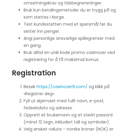
omsetningskrav og tidsbegrensninger.
Bruk kun betalingsmetoder du er trygg på og
som støttes i Norge.
Test kundestøtten med et spørsmål før du
setter inn penger.
Angi personlige ansvarlige spillegrenser med
en gang.
Bruk alltid en unik kode promo casinozer ved
registrering for å få maksimal bonus.
Registration
Besøk
https://casinozer9.com/
og klikk på
«Registrer deg».
Fyll ut skjemaet med fullt navn, e-post,
fødselsdato og adresse.
Opprett et brukernavn og et sterkt passord
(minst 12 tegn, inkludert tall og symboler).
Velg ønsket valuta – norske kroner (NOK) er