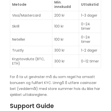
Min.
Metode
Uttakstid
innskudd
Visa/Mastercard
200 kr
1–3 dager
0–24
Skrill
100 kr
timer
0–24
Neteller
100 kr
timer
Trustly
300 kr
1–2 dager
Kryptovaluta (BTC,
300 kr
0–12 timer
ETH)
For å ta ut gevinster må du som regel ha omsatt
bonusen og fullført KYC. Unngå å utføre casinozer
bet (veddemål) med store summer hvis du ikke har
sjekket uttaksreglene.
Support Guide