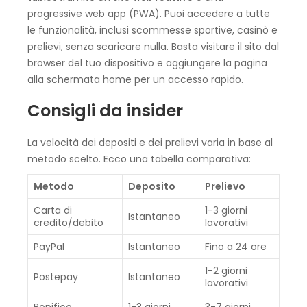
progressive web app (PWA). Puoi accedere a tutte
le funzionalità, inclusi scommesse sportive, casinò e
prelievi, senza scaricare nulla. Basta visitare il sito dal
browser del tuo dispositivo e aggiungere la pagina
alla schermata home per un accesso rapido.
Consigli da insider
La velocità dei depositi e dei prelievi varia in base al
metodo scelto. Ecco una tabella comparativa:
Metodo
Deposito
Prelievo
Carta di
1-3 giorni
Istantaneo
credito/debito
lavorativi
PayPal
Istantaneo
Fino a 24 ore
1-2 giorni
Postepay
Istantaneo
lavorativi