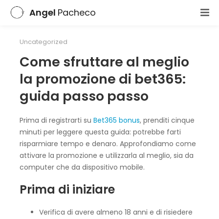
Angel
Pacheco
Uncategorized
Come sfruttare al meglio
la promozione di bet365:
guida passo passo
Prima di registrarti su
Bet365 bonus
, prenditi cinque
minuti per leggere questa guida: potrebbe farti
risparmiare tempo e denaro. Approfondiamo come
attivare la promozione e utilizzarla al meglio, sia da
computer che da dispositivo mobile.
Prima di iniziare
Verifica di avere almeno 18 anni e di risiedere