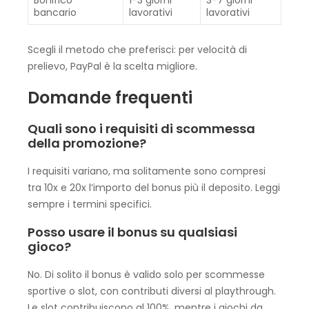
Bonifico
1-3 giorni
3-7 giorni
bancario
lavorativi
lavorativi
Scegli il metodo che preferisci: per velocità di
prelievo, PayPal è la scelta migliore.
Domande frequenti
Quali sono i requisiti di scommessa
della promozione?
I requisiti variano, ma solitamente sono compresi
tra 10x e 20x l’importo del bonus più il deposito. Leggi
sempre i termini specifici.
Posso usare il bonus su qualsiasi
gioco?
No. Di solito il bonus è valido solo per scommesse
sportive o slot, con contributi diversi al playthrough.
Le slot contribuiscono al 100%, mentre i giochi da