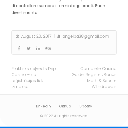
di controllare sempre i termini aggiornati. Buon
divertimento!
August 20, 2017
angelpa38@gmail.com
Praktisks ceļvedis Drip
Complete Casino
Casino – no
Guide: Register, Bonus
reģistrācijas līdz
Math & Secure
izmaksai
Withdrawals
Linkedin
Github
Spotify
© 2022 All rights reserved.