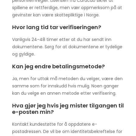
personvernregler. Lisensen fra Curacao sikrer at
spillene er rettferdige, men vær oppmerksom på at
gevinster kan være skattepliktige i Norge.
Hvor lang tid tar verifiseringen?
Vanligvis 24-48 timer etter at du har sendt inn
dokumentene. Sørg for at dokumentene er tydelige
og gyldige.
Kan jeg endre betalingsmetode?
Ja, men for uttak må metoden du velger, være den
samme som for innskudd hvis mulig. Noen ganger
kan du velge en annen metode etter verifisering.
Hva gjør jeg hvis jeg mister tilgangen til
e-posten min?
Kontakt kundestøtte for å oppdatere e-
postadressen. De vil be om identitetsbekreftelse for