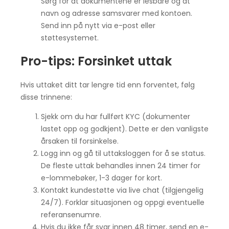
Sørg for at dokumentene er lesbare og at
navn og adresse samsvarer med kontoen.
Send inn på nytt via e-post eller
støttesystemet.
Pro-tips: Forsinket uttak
Hvis uttaket ditt tar lengre tid enn forventet, følg
disse trinnene:
Sjekk om du har fullført KYC (dokumenter
lastet opp og godkjent). Dette er den vanligste
årsaken til forsinkelse.
Logg inn og gå til uttaksloggen for å se status.
De fleste uttak behandles innen 24 timer for
e-lommebøker, 1-3 dager for kort.
Kontakt kundestøtte via live chat (tilgjengelig
24/7). Forklar situasjonen og oppgi eventuelle
referansenumre.
Hvis du ikke får svar innen 48 timer, send en e-