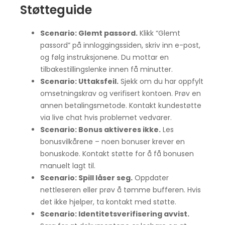
Støtteguide
Scenario: Glemt passord.
Klikk “Glemt
passord” på innloggingssiden, skriv inn e-post,
og følg instruksjonene. Du mottar en
tilbakestillingslenke innen få minutter.
Scenario: Uttaksfeil.
Sjekk om du har oppfylt
omsetningskrav og verifisert kontoen. Prøv en
annen betalingsmetode. Kontakt kundestøtte
via live chat hvis problemet vedvarer.
Scenario: Bonus aktiveres ikke.
Les
bonusvilkårene – noen bonuser krever en
bonuskode. Kontakt støtte for å få bonusen
manuelt lagt til.
Scenario: Spill låser seg.
Oppdater
nettleseren eller prøv å tømme bufferen. Hvis
det ikke hjelper, ta kontakt med støtte.
Scenario: Identitetsverifisering avvist.