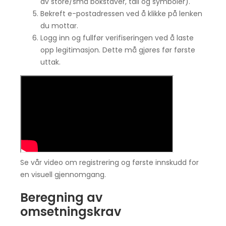
av store/små bokstaver, tall og symboler).
Bekreft e-postadressen ved å klikke på lenken
du mottar.
Logg inn og fullfør verifiseringen ved å laste
opp legitimasjon. Dette må gjøres før første
uttak.
Se vår video om registrering og første innskudd for
en visuell gjennomgang.
Beregning av
omsetningskrav