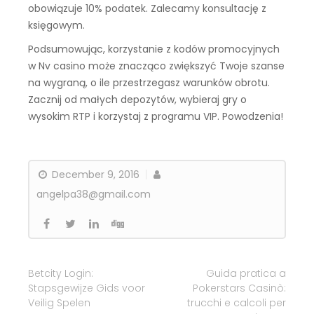
obowiązuje 10% podatek. Zalecamy konsultację z
księgowym.
Podsumowując, korzystanie z kodów promocyjnych
w Nv casino może znacząco zwiększyć Twoje szanse
na wygraną, o ile przestrzegasz warunków obrotu.
Zacznij od małych depozytów, wybieraj gry o
wysokim RTP i korzystaj z programu VIP. Powodzenia!
December 9, 2016
angelpa38@gmail.com
Betcity Login:
Guida pratica a
Stapsgewijze Gids voor
Pokerstars Casinò:
Veilig Spelen
trucchi e calcoli per