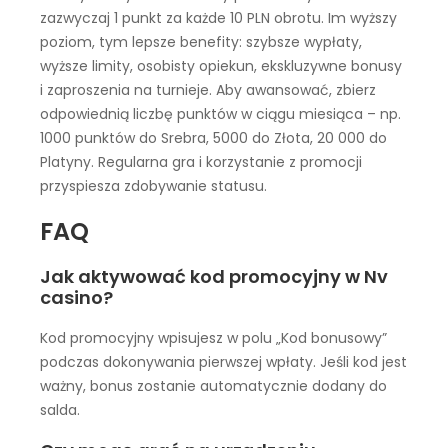
zazwyczaj 1 punkt za każde 10 PLN obrotu. Im wyższy
poziom, tym lepsze benefity: szybsze wypłaty,
wyższe limity, osobisty opiekun, ekskluzywne bonusy
i zaproszenia na turnieje. Aby awansować, zbierz
odpowiednią liczbę punktów w ciągu miesiąca – np.
1000 punktów do Srebra, 5000 do Złota, 20 000 do
Platyny. Regularna gra i korzystanie z promocji
przyspiesza zdobywanie statusu.
FAQ
Jak aktywować kod promocyjny w Nv
casino?
Kod promocyjny wpisujesz w polu „Kod bonusowy”
podczas dokonywania pierwszej wpłaty. Jeśli kod jest
ważny, bonus zostanie automatycznie dodany do
salda.