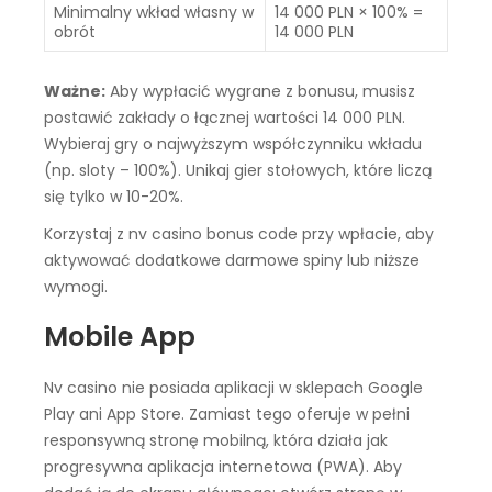
Minimalny wkład własny w
14 000 PLN × 100% =
obrót
14 000 PLN
Ważne:
Aby wypłacić wygrane z bonusu, musisz
postawić zakłady o łącznej wartości 14 000 PLN.
Wybieraj gry o najwyższym współczynniku wkładu
(np. sloty – 100%). Unikaj gier stołowych, które liczą
się tylko w 10-20%.
Korzystaj z nv casino bonus code przy wpłacie, aby
aktywować dodatkowe darmowe spiny lub niższe
wymogi.
Mobile App
Nv casino nie posiada aplikacji w sklepach Google
Play ani App Store. Zamiast tego oferuje w pełni
responsywną stronę mobilną, która działa jak
progresywna aplikacja internetowa (PWA). Aby