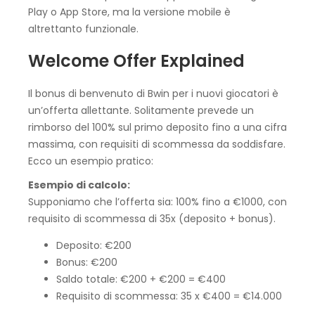
Play o App Store, ma la versione mobile è
altrettanto funzionale.
Welcome Offer Explained
Il bonus di benvenuto di Bwin per i nuovi giocatori è
un’offerta allettante. Solitamente prevede un
rimborso del 100% sul primo deposito fino a una cifra
massima, con requisiti di scommessa da soddisfare.
Ecco un esempio pratico:
Esempio di calcolo:
Supponiamo che l’offerta sia: 100% fino a €1000, con
requisito di scommessa di 35x (deposito + bonus).
Deposito: €200
Bonus: €200
Saldo totale: €200 + €200 = €400
Requisito di scommessa: 35 x €400 = €14.000