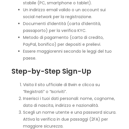
stabile (PC, smartphone o tablet).
Un indirizzo email valido o un account sui
social network per la registrazione.
Documenti d’identità (carta d’identità,
passaporto) per la verifica KYC.
Metodo di pagamento (carta di credito,
PayPal, bonifico) per depositi e prelievi.
Essere maggiorenni secondo le leggi del tuo
paese.
Step-by-Step Sign-Up
Visita il sito ufficiale di Bwin e clicca su
“Registrati” o “Iscriviti”.
Inserisci i tuoi dati personali: nome, cognome,
data di nascita, indirizzo e nazionalità.
Scegli un nome utente e una password sicura.
Attiva la verifica in due passaggi (2FA) per
maggiore sicurezza.