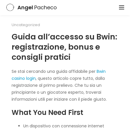
Angel
Pacheco
Uncategorized
Guida all’accesso su Bwin:
registrazione, bonus e
consigli pratici
Se stai cercando una guida affidabile per
Bwin
casino login
, questo articolo copre tutto, dalla
registrazione al primo prelievo. Che tu sia un
principiante o un giocatore esperto, troverai
informazioni utili per iniziare con il piede giusto.
What You Need First
Un dispositivo con connessione internet