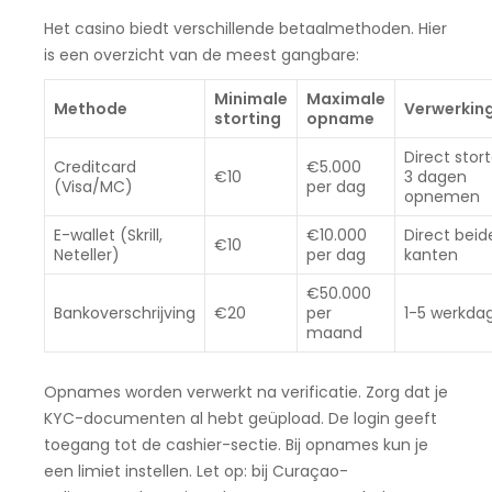
Het casino biedt verschillende betaalmethoden. Hier
is een overzicht van de meest gangbare:
Minimale
Maximale
Methode
Verwerking
storting
opname
Direct stort
Creditcard
€5.000
€10
3 dagen
(Visa/MC)
per dag
opnemen
E-wallet (Skrill,
€10.000
Direct beid
€10
Neteller)
per dag
kanten
€50.000
Bankoverschrijving
€20
per
1-5 werkda
maand
Opnames worden verwerkt na verificatie. Zorg dat je
KYC-documenten al hebt geüpload. De login geeft
toegang tot de cashier-sectie. Bij opnames kun je
een limiet instellen. Let op: bij Curaçao-