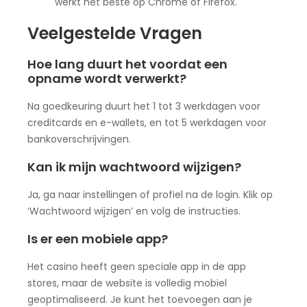
werkt het beste op Chrome of Firefox.
Veelgestelde Vragen
Hoe lang duurt het voordat een
opname wordt verwerkt?
Na goedkeuring duurt het 1 tot 3 werkdagen voor
creditcards en e-wallets, en tot 5 werkdagen voor
bankoverschrijvingen.
Kan ik mijn wachtwoord wijzigen?
Ja, ga naar instellingen of profiel na de login. Klik op
‘Wachtwoord wijzigen’ en volg de instructies.
Is er een mobiele app?
Het casino heeft geen speciale app in de app
stores, maar de website is volledig mobiel
geoptimaliseerd. Je kunt het toevoegen aan je