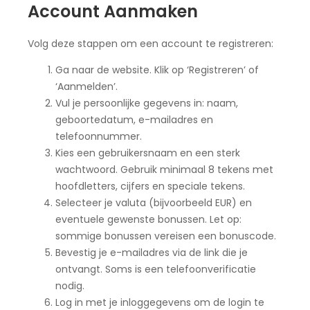
Account Aanmaken
Volg deze stappen om een account te registreren:
Ga naar de website. Klik op ‘Registreren’ of
‘Aanmelden’.
Vul je persoonlijke gegevens in: naam,
geboortedatum, e-mailadres en
telefoonnummer.
Kies een gebruikersnaam en een sterk
wachtwoord. Gebruik minimaal 8 tekens met
hoofdletters, cijfers en speciale tekens.
Selecteer je valuta (bijvoorbeeld EUR) en
eventuele gewenste bonussen. Let op:
sommige bonussen vereisen een bonuscode.
Bevestig je e-mailadres via de link die je
ontvangt. Soms is een telefoonverificatie
nodig.
Log in met je inloggegevens om de login te