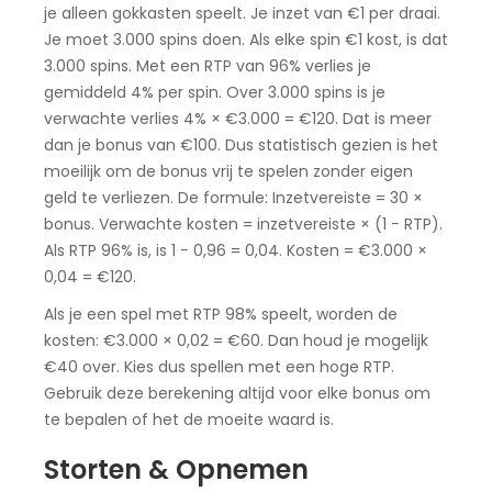
je alleen gokkasten speelt. Je inzet van €1 per draai.
Je moet 3.000 spins doen. Als elke spin €1 kost, is dat
3.000 spins. Met een RTP van 96% verlies je
gemiddeld 4% per spin. Over 3.000 spins is je
verwachte verlies 4% × €3.000 = €120. Dat is meer
dan je bonus van €100. Dus statistisch gezien is het
moeilijk om de bonus vrij te spelen zonder eigen
geld te verliezen. De formule: Inzetvereiste = 30 ×
bonus. Verwachte kosten = inzetvereiste × (1 − RTP).
Als RTP 96% is, is 1 − 0,96 = 0,04. Kosten = €3.000 ×
0,04 = €120.
Als je een spel met RTP 98% speelt, worden de
kosten: €3.000 × 0,02 = €60. Dan houd je mogelijk
€40 over. Kies dus spellen met een hoge RTP.
Gebruik deze berekening altijd voor elke bonus om
te bepalen of het de moeite waard is.
Storten & Opnemen