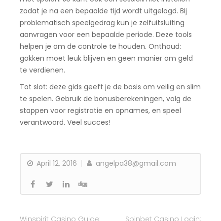
zodat je na een bepaalde tijd wordt uitgelogd. Bij
problematisch speelgedrag kun je zelfuitsluiting
aanvragen voor een bepaalde periode. Deze tools
helpen je om de controle te houden. Onthoud:
gokken moet leuk blijven en geen manier om geld
te verdienen.
Tot slot: deze gids geeft je de basis om veilig en slim
te spelen. Gebruik de bonusberekeningen, volg de
stappen voor registratie en opnames, en speel
verantwoord. Veel succes!
April 12, 2016
angelpa38@gmail.com
Winspirit Casino Guide:
Spinbet Casino Login: