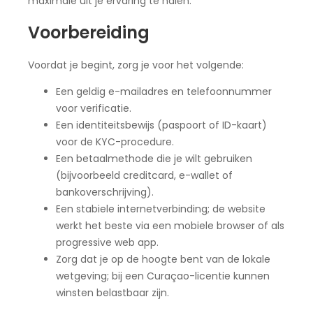
maximale uit je ervaring te halen.
Voorbereiding
Voordat je begint, zorg je voor het volgende:
Een geldig e-mailadres en telefoonnummer
voor verificatie.
Een identiteitsbewijs (paspoort of ID-kaart)
voor de KYC-procedure.
Een betaalmethode die je wilt gebruiken
(bijvoorbeeld creditcard, e-wallet of
bankoverschrijving).
Een stabiele internetverbinding; de website
werkt het beste via een mobiele browser of als
progressive web app.
Zorg dat je op de hoogte bent van de lokale
wetgeving; bij een Curaçao-licentie kunnen
winsten belastbaar zijn.