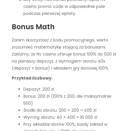
casino promo code w odpowiednie pole
podczas pierwszej wpłaty.
Bonus Math
Zanim skorzystasz z kodu promocyjnego, warto
zrozumieć matematykę stojącą za bonusami.
Załóżmy, że Nv casino oferuje bonus 100% do 500 zł
na pierwszy depozyt, z wymogiem obrotu 40x
(depozyt + bonus) i wkładem gry slotowej 100%.
Przykład liczbowy:
Depozyt: 200 zł
Bonus: 200 zł (100% z 200, ale maksymalnie
500)
Środki do obrotu: 200 + 200 = 400 zł
Wymóg obrotu: 40 × 400 = 16 000 zł
Przy wkładzie slotów 100%, każdy zakład w