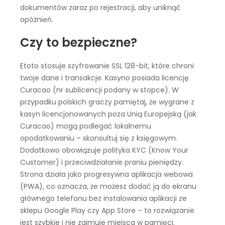
dokumentów zaraz po rejestracji, aby uniknąć
opóźnień.
Czy to bezpieczne?
Etoto stosuje szyfrowanie SSL 128-bit, które chroni
twoje dane i transakcje. Kasyno posiada licencję
Curacao (nr sublicencji podany w stopce). W
przypadku polskich graczy pamiętaj, że wygrane z
kasyn licencjonowanych poza Unią Europejską (jak
Curacao) mogą podlegać lokalnemu
opodatkowaniu – skonsultuj się z księgowym.
Dodatkowo obowiązuje polityka KYC (Know Your
Customer) i przeciwdziałanie praniu pieniędzy.
Strona działa jako progresywna aplikacja webowa
(PWA), co oznacza, że możesz dodać ją do ekranu
głównego telefonu bez instalowania aplikacji ze
sklepu Google Play czy App Store – to rozwiązanie
jest szybkie i nie zajmuje miejsca w pamięci.