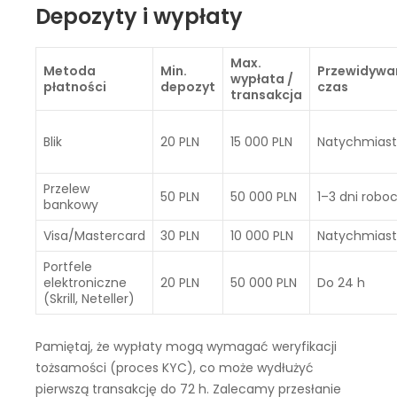
Depozyty i wypłaty
Max.
Metoda
Min.
Przewidywa
wypłata /
płatności
depozyt
czas
transakcja
Blik
20 PLN
15 000 PLN
Natychmias
Przelew
50 PLN
50 000 PLN
1–3 dni robo
bankowy
Visa/Mastercard
30 PLN
10 000 PLN
Natychmias
Portfele
elektroniczne
20 PLN
50 000 PLN
Do 24 h
(Skrill, Neteller)
Pamiętaj, że wypłaty mogą wymagać weryfikacji
tożsamości (proces KYC), co może wydłużyć
pierwszą transakcję do 72 h. Zalecamy przesłanie