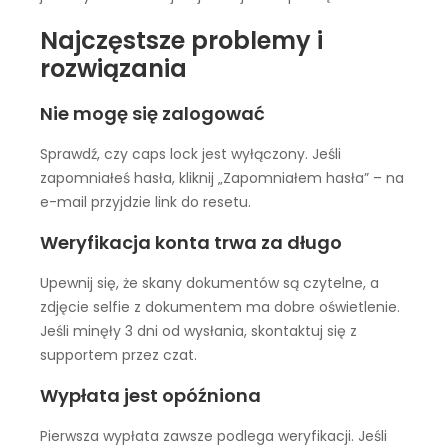
Najczęstsze problemy i
rozwiązania
Nie mogę się zalogować
Sprawdź, czy caps lock jest wyłączony. Jeśli
zapomniałeś hasła, kliknij „Zapomniałem hasła” – na
e-mail przyjdzie link do resetu.
Weryfikacja konta trwa za długo
Upewnij się, że skany dokumentów są czytelne, a
zdjęcie selfie z dokumentem ma dobre oświetlenie.
Jeśli minęły 3 dni od wysłania, skontaktuj się z
supportem przez czat.
Wypłata jest opóźniona
Pierwsza wypłata zawsze podlega weryfikacji. Jeśli