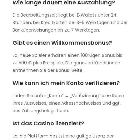
Wie lange dauert eine Auszahlung?
Die Bearbeitungszeit liegt bei E‑Wallets unter 24
Stunden, bei Kreditkarten bei 3–5 Werktagen und bei
Banküberweisungen bis zu 7 Werktagen.
Gibt es einen Willkommensbonus?
Ja, neue Spieler erhalten einen 100%igen Bonus bis
zu 500 € plus Freispiele. Die genauen Konditionen
entnehmen Sie der Bonus-Seite.
Wie kann ich mein Konto verifizieren?
Laden Sie unter „Konto“ → „Verifizierung“ eine Kopie
Ihres Ausweises, eines Adressnachweises und ggf.
des Zahlungsbelegs hoch.
Ist das Casino lizenziert?
Ja, die Plattform besitzt eine gültige Lizenz der