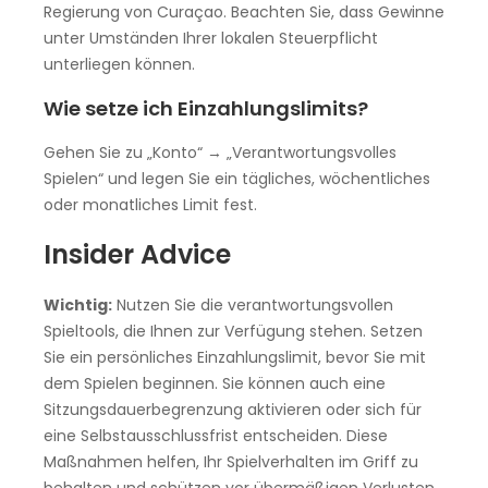
Regierung von Curaçao. Beachten Sie, dass Gewinne
unter Umständen Ihrer lokalen Steuerpflicht
unterliegen können.
Wie setze ich Einzahlungslimits?
Gehen Sie zu „Konto“ → „Verantwortungsvolles
Spielen“ und legen Sie ein tägliches, wöchentliches
oder monatliches Limit fest.
Insider Advice
Wichtig:
Nutzen Sie die verantwortungsvollen
Spieltools, die Ihnen zur Verfügung stehen. Setzen
Sie ein persönliches Einzahlungslimit, bevor Sie mit
dem Spielen beginnen. Sie können auch eine
Sitzungsdauerbegrenzung aktivieren oder sich für
eine Selbstausschlussfrist entscheiden. Diese
Maßnahmen helfen, Ihr Spielverhalten im Griff zu
behalten und schützen vor übermäßigen Verlusten.