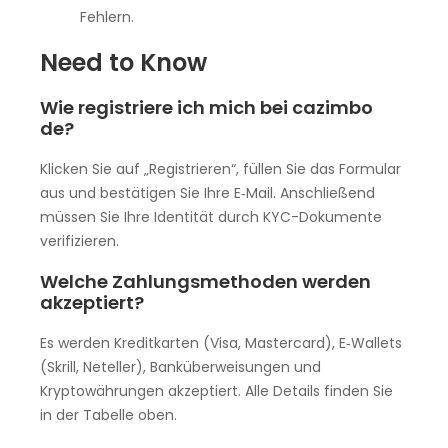
Fehlern.
Need to Know
Wie registriere ich mich bei cazimbo
de?
Klicken Sie auf „Registrieren“, füllen Sie das Formular
aus und bestätigen Sie Ihre E‑Mail. Anschließend
müssen Sie Ihre Identität durch KYC-Dokumente
verifizieren.
Welche Zahlungsmethoden werden
akzeptiert?
Es werden Kreditkarten (Visa, Mastercard), E‑Wallets
(Skrill, Neteller), Banküberweisungen und
Kryptowährungen akzeptiert. Alle Details finden Sie
in der Tabelle oben.