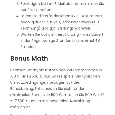
Bestätigen Sie Ihre E‑Mail über den Link, den Sie
per Post erhalten.
Laden Sie die erforderlichen KYC-Dokumente
hoch: gültiger Ausweis, Adressnachweis (z. B.
Rechnung) und ggf. Zahlungsnachweis.
Warten Sie auf die Freischaltung – dies dauert
in der Regel wenige Stunden bis maximal 48
Stunden.
Bonus Math
Nehmen wir an, Sie nutzen den Willkommensbonus:
100 % bis zu 500 € plus 50 Freispiele. Die typischen
Umsatzbedingungen betragen 35x den
Bonusbetrag. Entscheiden Sie sich für den
maximalen Bonus von 500 €, müssen Sie 500 € × 35
= 17.500 € umsetzen, bevor eine Auszahlung
möglich ist.