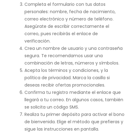
Completa el formulario con tus datos
personales: nombre, fecha de nacimiento,
correo electrónico y número de teléfono.
Asegúrate de escribir correctamente el
correo, pues recibirás el enlace de
verificación.
Crea un nombre de usuario y una contraseña
segura. Te recomendamos usar una
combinación de letras, números y símbolos.
Acepta los términos y condiciones, y la
política de privacidad. Marca la casilla si
deseas recibir ofertas promocionales.
Confirma tu registro mediante el enlace que
llegará a tu correo. En algunos casos, también
se solicita un código SMS.
Realiza tu primer depósito para activar el bono
de bienvenida. Elige el método que prefieras y
sigue las instrucciones en pantalla.