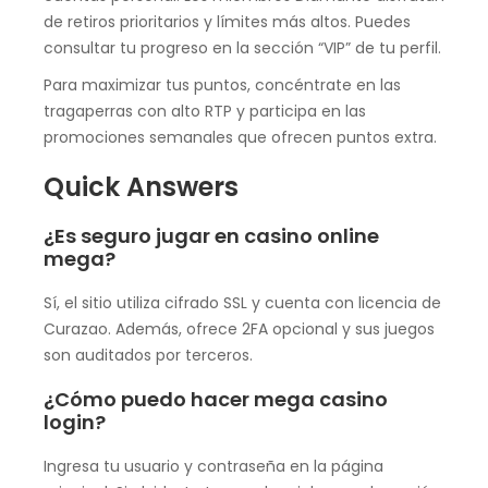
de retiros prioritarios y límites más altos. Puedes
consultar tu progreso en la sección “VIP” de tu perfil.
Para maximizar tus puntos, concéntrate en las
tragaperras con alto RTP y participa en las
promociones semanales que ofrecen puntos extra.
Quick Answers
¿Es seguro jugar en casino online
mega?
Sí, el sitio utiliza cifrado SSL y cuenta con licencia de
Curazao. Además, ofrece 2FA opcional y sus juegos
son auditados por terceros.
¿Cómo puedo hacer mega casino
login?
Ingresa tu usuario y contraseña en la página