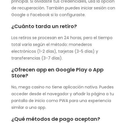
principal. Si olvidaste tus credenciales, usa la opción
de recuperación. También puedes iniciar sesión con
Google o Facebook si lo configuraste.
¿Cuánto tarda un retiro?
Los retiros se procesan en 24 horas, pero el tiempo
total varía según el método: monederos
electrónicos (1-2 días), tarjetas (3-5 días) y
transferencias (3-7 días).
¿Ofrecen app en Google Play o App
Store?
No, mega casino no tiene aplicación nativa. Puedes
acceder desde el navegador y añadir la página a tu
pantalla de inicio como PWA para una experiencia
similar a una app.
¿Qué métodos de pago aceptan?