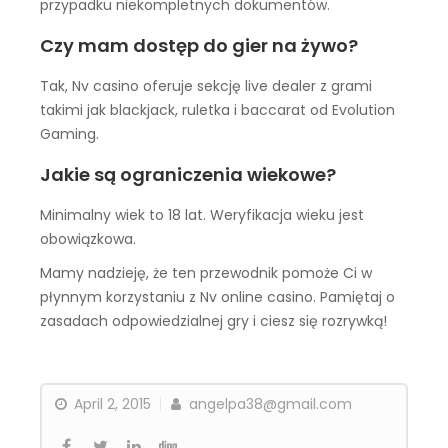
przypadku niekompletnych dokumentów.
Czy mam dostęp do gier na żywo?
Tak, Nv casino oferuje sekcję live dealer z grami
takimi jak blackjack, ruletka i baccarat od Evolution
Gaming.
Jakie są ograniczenia wiekowe?
Minimalny wiek to 18 lat. Weryfikacja wieku jest
obowiązkowa.
Mamy nadzieję, że ten przewodnik pomoże Ci w
płynnym korzystaniu z Nv online casino. Pamiętaj o
zasadach odpowiedzialnej gry i ciesz się rozrywką!
April 2, 2015
angelpa38@gmail.com