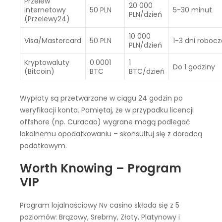
Przelew
20 000
internetowy
50 PLN
5-30 minut
PLN/dzień
(Przelewy24)
10 000
Visa/Mastercard
50 PLN
1-3 dni robocz
PLN/dzień
Kryptowaluty
0.0001
1
Do 1 godziny
(Bitcoin)
BTC
BTC/dzień
Wypłaty są przetwarzane w ciągu 24 godzin po
weryfikacji konta. Pamiętaj, że w przypadku licencji
offshore (np. Curacao) wygrane mogą podlegać
lokalnemu opodatkowaniu – skonsultuj się z doradcą
podatkowym.
Worth Knowing – Program
VIP
Program lojalnościowy Nv casino składa się z 5
poziomów: Brązowy, Srebrny, Złoty, Platynowy i