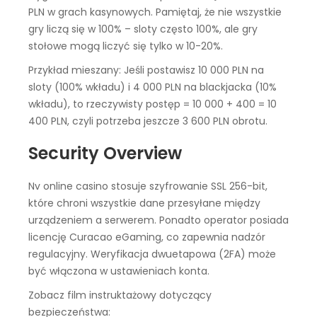
PLN w grach kasynowych. Pamiętaj, że nie wszystkie
gry liczą się w 100% – sloty często 100%, ale gry
stołowe mogą liczyć się tylko w 10-20%.
Przykład mieszany: Jeśli postawisz 10 000 PLN na
sloty (100% wkładu) i 4 000 PLN na blackjacka (10%
wkładu), to rzeczywisty postęp = 10 000 + 400 = 10
400 PLN, czyli potrzeba jeszcze 3 600 PLN obrotu.
Security Overview
Nv online casino stosuje szyfrowanie SSL 256-bit,
które chroni wszystkie dane przesyłane między
urządzeniem a serwerem. Ponadto operator posiada
licencję Curacao eGaming, co zapewnia nadzór
regulacyjny. Weryfikacja dwuetapowa (2FA) może
być włączona w ustawieniach konta.
Zobacz film instruktażowy dotyczący
bezpieczeństwa: