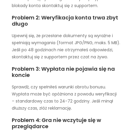
blokady konta skontaktuj się z supportem.
Problem 2: Weryfikacja konta trwa zbyt
długo
Upewnij się, że przesłane dokumenty są wyraźne i
spełniają wymagania (format JPG/PNG, maks. 5 MB).
Jeśli po 48 godzinach nie otrzymałeś odpowiedzi,
skontaktuj się z supportem przez czat na żywo.
Problem 3: Wypłata nie pojawia się na
koncie
Sprawdź, czy spełniłeś warunki obrotu bonusu.
Wypłata może być opóźniona z powodu weryfikacji
– standardowy czas to 24-72 godziny. Jeśli minął
dłuższy czas, złóż reklamację.
Problem 4: Gra nie wczytuje się w
przeglądarce