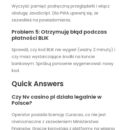
Wyczyść pamięć podręczną przeglądarki i włącz
obsługę JavaScript. Dla PWA upewnij się, że
zezwoliłeś na powiadomienia.
Problem 5: Otrzymuję błąd podczas
płatności BLIK
Sprawdź, czy kod BLIK nie wygasł (ważny 2 minuty) i
czy masz wystarczające środki na koncie
bankowym. Spróbuj ponownie wygenerować nowy
kod.
Quick Answers
Czy Nv casino pl działa legalnie w
Polsce?
Operator posiada licencję Curacao, co nie jest
równoznaczne z zezwoleniem Ministerstwa
Finansów. Gracze korzystają z platformy na własną