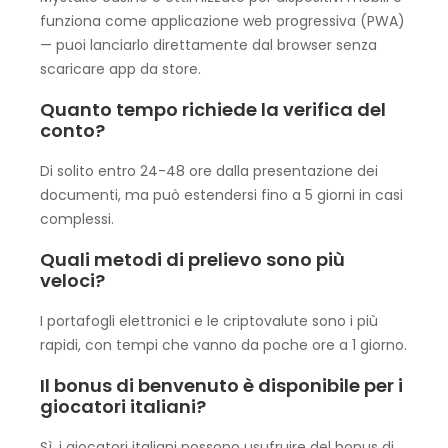
funziona come applicazione web progressiva (PWA)
— puoi lanciarlo direttamente dal browser senza
scaricare app da store.
Quanto tempo richiede la verifica del
conto?
Di solito entro 24-48 ore dalla presentazione dei
documenti, ma può estendersi fino a 5 giorni in casi
complessi.
Quali metodi di prelievo sono più
veloci?
I portafogli elettronici e le criptovalute sono i più
rapidi, con tempi che vanno da poche ore a 1 giorno.
Il bonus di benvenuto è disponibile per i
giocatori italiani?
Sì, i giocatori italiani possono usufruire del bonus di