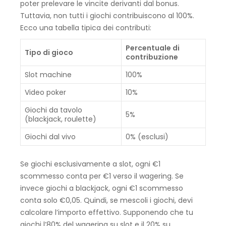
poter prelevare le vincite derivanti dal bonus.
Tuttavia, non tutti i giochi contribuiscono al 100%.
Ecco una tabella tipica dei contributi:
Percentuale di
Tipo di gioco
contribuzione
Slot machine
100%
Video poker
10%
Giochi da tavolo
5%
(blackjack, roulette)
Giochi dal vivo
0% (esclusi)
Se giochi esclusivamente a slot, ogni €1
scommesso conta per €1 verso il wagering. Se
invece giochi a blackjack, ogni €1 scommesso
conta solo €0,05. Quindi, se mescoli i giochi, devi
calcolare l’importo effettivo. Supponendo che tu
giochi l’80% del wagering su slot e il 20% su