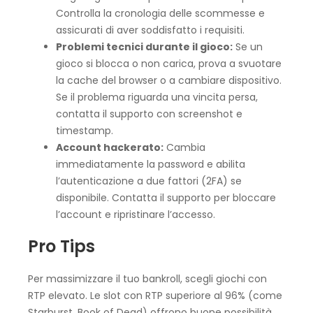
Controlla la cronologia delle scommesse e
assicurati di aver soddisfatto i requisiti.
Problemi tecnici durante il gioco:
Se un
gioco si blocca o non carica, prova a svuotare
la cache del browser o a cambiare dispositivo.
Se il problema riguarda una vincita persa,
contatta il supporto con screenshot e
timestamp.
Account hackerato:
Cambia
immediatamente la password e abilita
l’autenticazione a due fattori (2FA) se
disponibile. Contatta il supporto per bloccare
l’account e ripristinare l’accesso.
Pro Tips
Per massimizzare il tuo bankroll, scegli giochi con
RTP elevato. Le slot con RTP superiore al 96% (come
Starburst, Book of Dead) offrono buone possibilità.