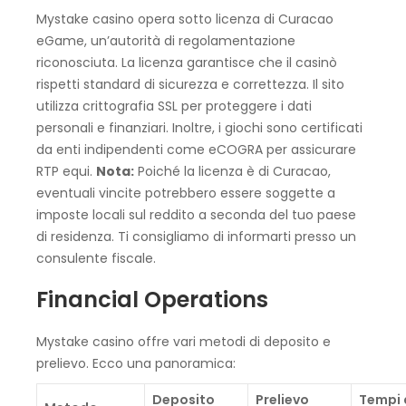
Mystake casino opera sotto licenza di Curacao
eGame, un’autorità di regolamentazione
riconosciuta. La licenza garantisce che il casinò
rispetti standard di sicurezza e correttezza. Il sito
utilizza crittografia SSL per proteggere i dati
personali e finanziari. Inoltre, i giochi sono certificati
da enti indipendenti come eCOGRA per assicurare
RTP equi.
Nota:
Poiché la licenza è di Curacao,
eventuali vincite potrebbero essere soggette a
imposte locali sul reddito a seconda del tuo paese
di residenza. Ti consigliamo di informarti presso un
consulente fiscale.
Financial Operations
Mystake casino offre vari metodi di deposito e
prelievo. Ecco una panoramica:
Deposito
Prelievo
Tempi 