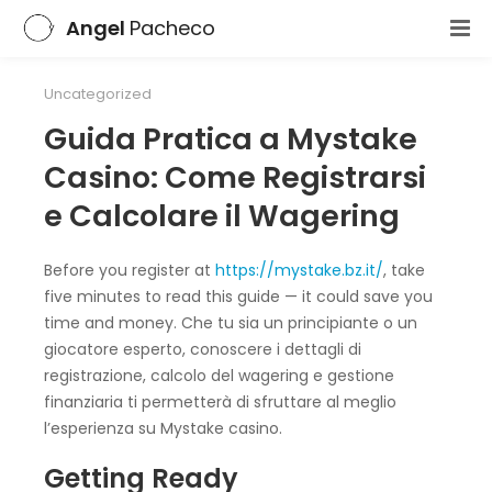
Angel
Pacheco
Uncategorized
Guida Pratica a Mystake
Casino: Come Registrarsi
e Calcolare il Wagering
Before you register at
https://mystake.bz.it/
, take
five minutes to read this guide — it could save you
time and money. Che tu sia un principiante o un
giocatore esperto, conoscere i dettagli di
registrazione, calcolo del wagering e gestione
finanziaria ti permetterà di sfruttare al meglio
l’esperienza su Mystake casino.
Getting Ready